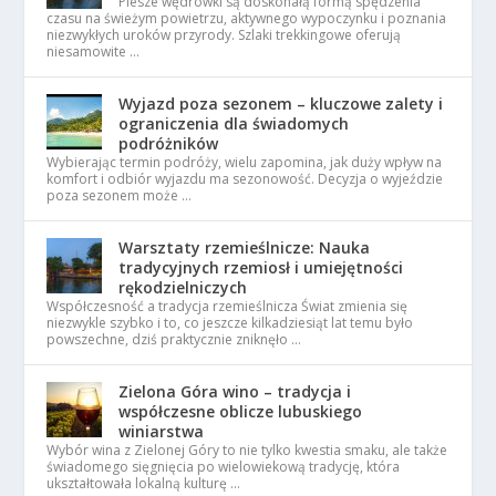
Piesze wędrówki są doskonałą formą spędzenia
czasu na świeżym powietrzu, aktywnego wypoczynku i poznania
niezwykłych uroków przyrody. Szlaki trekkingowe oferują
niesamowite …
Wyjazd poza sezonem – kluczowe zalety i
ograniczenia dla świadomych
podróżników
Wybierając termin podróży, wielu zapomina, jak duży wpływ na
komfort i odbiór wyjazdu ma sezonowość. Decyzja o wyjeździe
poza sezonem może …
Warsztaty rzemieślnicze: Nauka
tradycyjnych rzemiosł i umiejętności
rękodzielniczych
Współczesność a tradycja rzemieślnicza Świat zmienia się
niezwykle szybko i to, co jeszcze kilkadziesiąt lat temu było
powszechne, dziś praktycznie zniknęło …
Zielona Góra wino – tradycja i
współczesne oblicze lubuskiego
winiarstwa
Wybór wina z Zielonej Góry to nie tylko kwestia smaku, ale także
świadomego sięgnięcia po wielowiekową tradycję, która
ukształtowała lokalną kulturę …