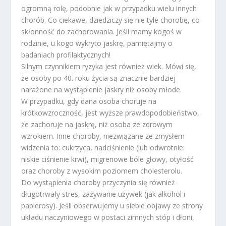
ogromną rolę, podobnie jak w przypadku wielu innych
chorób. Co ciekawe, dziedziczy się nie tyle chorobę, co
skłonność do zachorowania. Jeśli mamy kogoś w
rodzinie, u kogo wykryto jaskrę, pamiętajmy o
badaniach profilaktycznych!
Silnym czynnikiem ryzyka jest również wiek. Mówi się,
że osoby po 40. roku życia są znacznie bardziej
narażone na wystąpienie jaskry niż osoby młode.
W przypadku, gdy dana osoba choruje na
krótkowzroczność, jest wyższe prawdopodobieństwo,
że zachoruje na jaskrę, niż osoba ze zdrowym
wzrokiem. Inne choroby, niezwiązane ze zmysłem
widzenia to: cukrzyca, nadciśnienie (lub odwrotnie:
niskie ciśnienie krwi), migrenowe bóle głowy, otyłość
oraz choroby z wysokim poziomem cholesterolu.
Do wystąpienia choroby przyczynia się również
długotrwały stres, zażywanie używek (jak alkohol i
papierosy). Jeśli obserwujemy u siebie objawy ze strony
układu naczyniowego w postaci zimnych stóp i dłoni,