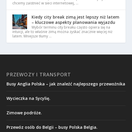
chcemy zaistnieć w sieci internetowej, …
Kiedy city break zimą jest lepszy niż latem
– kluczowe aspekty planowania wyjazdu
Wybór terminu city breaku często opiera się na
intuicji, ale to właśnie zimą można zyskać znacznie więcej niż
latem. Mniejsze tłumy …
PRZEWOZY I TRANSPORT
Busy Anglia Polska – jak znaleźć najlepszego przewoźnika
Wycieczka na Sycylię.
Zimowe podróże.
Przewóz osób do Belgii – busy Polska Belgia.