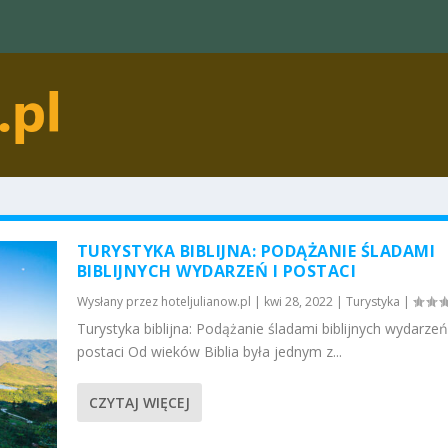
TURYSTYKA BIBLIJNA: PODĄŻANIE ŚLADAMI
BIBLIJNYCH WYDARZEŃ I POSTACI
Wysłany przez
hoteljulianow.pl
|
kwi 28, 2022
|
Turystyka
|
Turystyka biblijna: Podążanie śladami biblijnych wydarzeń
postaci Od wieków Biblia była jednym z...
CZYTAJ WIĘCEJ