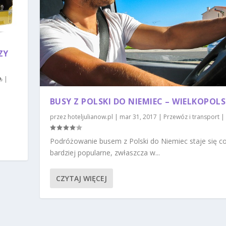
ZY
|
BUSY Z POLSKI DO NIEMIEC – WIELKOPOL
przez
hoteljulianow.pl
|
mar 31, 2017
|
Przewóz i transport
|
Podróżowanie busem z Polski do Niemiec staje się c
bardziej popularne, zwłaszcza w...
CZYTAJ WIĘCEJ