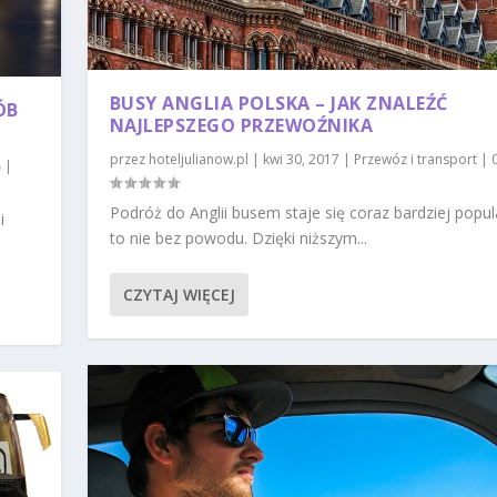
BUSY ANGLIA POLSKA – JAK ZNALEŹĆ
ÓB
NAJLEPSZEGO PRZEWOŹNIKA
przez
hoteljulianow.pl
|
kwi 30, 2017
|
Przewóz i transport
|
|
Podróż do Anglii busem staje się coraz bardziej popul
i
to nie bez powodu. Dzięki niższym...
CZYTAJ WIĘCEJ