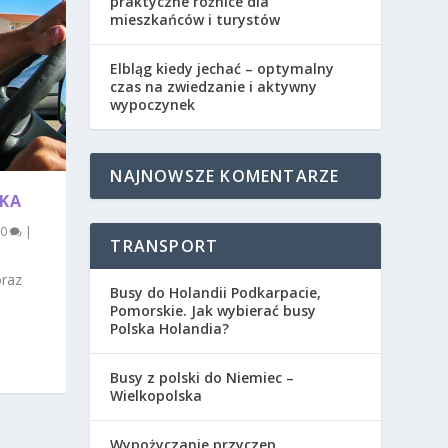
praktyczne różnice dla
mieszkańców i turystów
Elbląg kiedy jechać – optymalny
czas na zwiedzanie i aktywny
wypoczynek
NAJNOWSZE KOMENTARZE
SKA
0
|
TRANSPORT
oraz
Busy do Holandii Podkarpacie,
Pomorskie. Jak wybierać busy
Polska Holandia?
Busy z polski do Niemiec –
Wielkopolska
Wypożyczanie przyczep