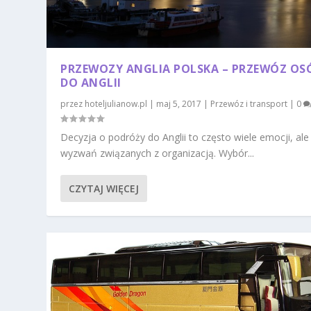
PRZEWOZY ANGLIA POLSKA – PRZEWÓZ OS
DO ANGLII
przez
hoteljulianow.pl
|
maj 5, 2017
|
Przewóz i transport
|
0
Decyzja o podróży do Anglii to często wiele emocji, ale 
wyzwań związanych z organizacją. Wybór...
CZYTAJ WIĘCEJ