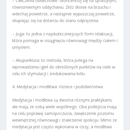
– Ćwiczenia oddechowe: skoncentruj się na spokojnym,
równomiernym oddychaniu. Złóż dłonie na brzuchu i
wdechaj powietrze, a następnie wypuszczaj powietrze,
skupiając się na dotarciu do stanu odprężenia.
– Joga: to jedna z najskuteczniejszych form relaksacji,
która pomaga w osiągnięciu równowagi między ciałem i
umysłem.
– Akupunktura: to metoda, która polega na
wprowadzeniu igieł do określonych punktów na ciele w
celu ich stymulacji i zredukowania bólu.
4. Medytacja i modlitwa: różnice i podobieństwa
Medytacja i modlitwa są dwoma różnymi praktykami,
ale mają ze sobą wiele wspólnego. Oba podejścia mają
na celu poprawę samopoczucia, zwiększenie poziomu
wewnętrznej równowagi i znalezienie spokoju. Mimo że
medytacja jest często wykonana w ciszy, a modlitwa