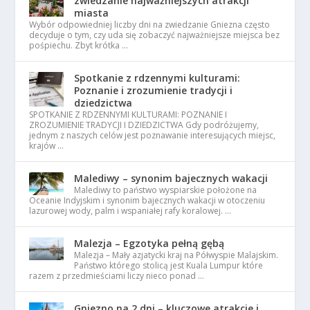
zwiedzanie najważniejszych atrakcji
miasta
Wybór odpowiedniej liczby dni na zwiedzanie Gniezna często
decyduje o tym, czy uda się zobaczyć najważniejsze miejsca bez
pośpiechu. Zbyt krótka …
Spotkanie z rdzennymi kulturami:
Poznanie i zrozumienie tradycji i
dziedzictwa
SPOTKANIE Z RDZENNYMI KULTURAMI: POZNANIE I
ZROZUMIENIE TRADYCJI I DZIEDZICTWA Gdy podróżujemy,
jednym z naszych celów jest poznawanie interesujących miejsc,
krajów …
Malediwy – synonim bajecznych wakacji
Malediwy to państwo wyspiarskie położone na
Oceanie Indyjskim i synonim bajecznych wakacji w otoczeniu
lazurowej wody, palm i wspaniałej rafy koralowej. …
Malezja – Egzotyka pełną gębą
Malezja – Mały azjatycki kraj na Półwyspie Malajskim.
Państwo którego stolicą jest Kuala Lumpur które
razem z przedmieściami liczy nieco ponad …
Gniezno na 2 dni – kluczowe atrakcje i