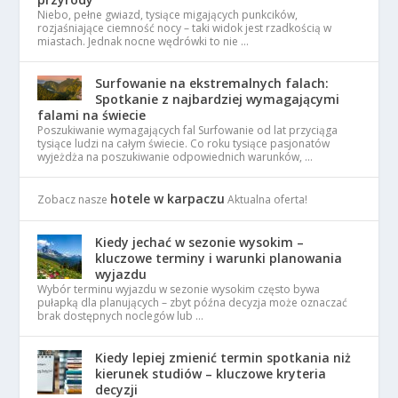
Niebo, pełne gwiazd, tysiące migających punkcików,
rozjaśniające ciemność nocy – taki widok jest rzadkością w
miastach. Jednak nocne wędrówki to nie …
Surfowanie na ekstremalnych falach:
Spotkanie z najbardziej wymagającymi
falami na świecie
Poszukiwanie wymagających fal Surfowanie od lat przyciąga
tysiące ludzi na całym świecie. Co roku tysiące pasjonatów
wyjeżdża na poszukiwanie odpowiednich warunków, …
hotele w karpaczu
Zobacz nasze
Aktualna oferta!
Kiedy jechać w sezonie wysokim –
kluczowe terminy i warunki planowania
wyjazdu
Wybór terminu wyjazdu w sezonie wysokim często bywa
pułapką dla planujących – zbyt późna decyzja może oznaczać
brak dostępnych noclegów lub …
Kiedy lepiej zmienić termin spotkania niż
kierunek studiów – kluczowe kryteria
decyzji