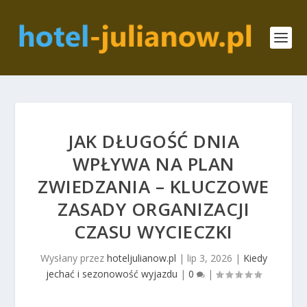
JAK DŁUGOŚĆ DNIA
WPŁYWA NA PLAN
ZWIEDZANIA – KLUCZOWE
ZASADY ORGANIZACJI
CZASU WYCIECZKI
Wysłany przez
hoteljulianow.pl
|
lip 3, 2026
|
Kiedy
jechać i sezonowość wyjazdu
|
0
|