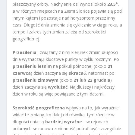
płaszczyzny orbity. Nachylenie osi wynosi około
23,5°
,
a w różnych miejscach na Ziemi Słońce pojawia się pod
innym kątem i pozostaje nad horyzontem przez inny
czas. Długość dnia zmienia się cyklicznie w ciągu roku, a
tempo i zakres tych zmian zależą od szerokości
geograficznej.
Przesilenia
i związany z nimi kierunek zmian długości
dnia wyznaczają kluczowe punkty w cyklu rocznym. Po
przesileniu letnim
na półkuli północnej (około
21
czerwca
) dzień zaczyna się
skracać
, natomiast po
przesileniu zimowym
(około
21 lub 22 grudnia
)
dzień zaczyna się
wydłużać
. Najdłuższy i najkrótszy
dzień w roku są więc powiązane z tymi datami.
Szerokość geograficzna
wpływa na to, jak wyraźnie
widać te zmiany. Im dalej od równika, tym różnice w
długości dnia są
bardziej wyraźne
—w rejonach
polarnych sezonowa zmienność potrafi być szczególnie