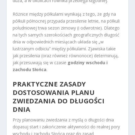
duża, a w okolicach równika przebiega łagodniej.
Różnice między półkulami wynikają z tego, że gdy na
półkuli północnej przypada przesilenie letnie, na półkuli
południowej trwa sezon zimowy (i odwrotnie). Dlatego
na tych samych szerokościach geograficznych długość
dnia w odpowiednich miesiącach układa się „w
lustrzanym odbiciu” między półkulami. Zjawiska takie
jak przesilenia (oraz również równonoce) determinują,
jak przesuwają się w czasie
godziny wschodu i
zachodu Słońca
.
PRAKTYCZNE ZASADY
DOSTOSOWANIA PLANU
ZWIEDZANIA DO DŁUGOŚCI
DNIA
Przy planowaniu zwiedzania z myślą o długości dnia
dopasuj start i zakończenie aktywności do realnej pory
wschodu i zachodu Słońca oraz do zasad