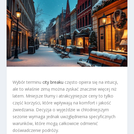
Wybór terminu
city breaku
często opiera się na intuicji,
ale to właśnie zimą można zyskać znacznie więcej niż
latem. Mniejsze tłumy i atrakcyjniejsze ceny to tylko
część korzyści, które wpływają na komfort i jakość
zwiedzania. Decyzja o wyjeździe w chłodniejszym
sezonie wymaga jednak uwzględnienia specyficznych
warunków, które mogą całkowicie odmienić
doświadczenie podróży.