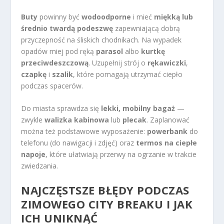
Buty
powinny być
wodoodporne
i mieć
miękką lub
średnio twardą podeszwę
zapewniającą dobrą
przyczepność na śliskich chodnikach. Na wypadek
opadów miej pod ręką
parasol
albo
kurtkę
przeciwdeszczową
. Uzupełnij strój o
rękawiczki
,
czapkę
i
szalik
, które pomagają utrzymać ciepło
podczas spacerów.
Do miasta sprawdza się
lekki, mobilny bagaż
—
zwykle
walizka kabinowa
lub
plecak
. Zaplanować
można też podstawowe wyposażenie:
powerbank
do
telefonu (do nawigacji i zdjęć) oraz
termos na ciepłe
napoje
, które ułatwiają przerwy na ogrzanie w trakcie
zwiedzania.
NAJCZĘSTSZE BŁĘDY PODCZAS
ZIMOWEGO CITY BREAKU I JAK
ICH UNIKNĄĆ