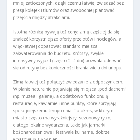
mniej zatłoczonych, dzięki czemu łatwiej zwiedzać bez
presji kolejek i tłumów oraz swobodniej planować
przejścia między atrakcjami.
Istotną różnicą bywają też ceny: zimą częściej da się
znaleźć korzystniejsze oferty przelotów i noclegów, a
więc łatwiej dopasować standard miejsca
zakwaterowania do budżetu. Krótszy, zwykle
intensywny wyjazd (często 2–4 dni) pozwala oderwać
się od rutyny bez konieczności brania wielu dni urlopu.
Zimą łatwiej też połączyć zwiedzanie z odpoczynkiem.
W planie naturalnie pojawiają się miejsca „pod dachem”
(np. muzea i galerie), a dodatkowo funkcjonują
restauracje, kawiarnie i inne punkty, które sprzyjają
spokojniejszemu tempu dnia. To okres, w którym
miasto często ma wyraźniejszy, sezonowy rytm,
dlatego lokalne wydarzenia, takie jak jarmarki
bożonarodzeniowe i festiwale kulinarne, dobrze
wpasowują się w plan.