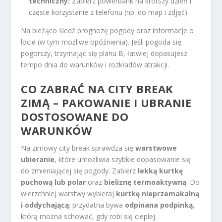
techniczny:
Zabierz powerbank na krótszy dzień i
częste korzystanie z telefonu (np. do map i zdjęć).
Na bieżąco śledź prognozę pogody oraz informacje o
locie (w tym możliwe opóźnienia). Jeśli pogoda się
pogorszy, trzymając się planu B, łatwiej dopasujesz
tempo dnia do warunków i rozkładów atrakcji.
CO ZABRAĆ NA CITY BREAK
ZIMĄ – PAKOWANIE I UBRANIE
DOSTOSOWANE DO
WARUNKÓW
Na zimowy city break sprawdza się
warstwowe
ubieranie
, które umożliwia szybkie dopasowanie się
do zmieniającej się pogody. Zabierz
lekką kurtkę
puchową lub polar
oraz
bieliznę termoaktywną
. Do
wierzchniej warstwy wybieraj
kurtkę nieprzemakalną
i oddychającą
; przydatna bywa
odpinana podpinką
,
którą można schować, gdy robi się cieplej.