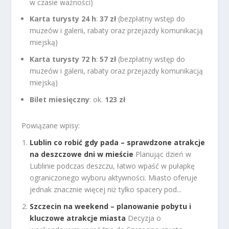
w czasie ważności)
Karta turysty 24 h
:
37 zł
(bezpłatny wstęp do
muzeów i galerii, rabaty oraz przejazdy komunikacją
miejską)
Karta turysty 72 h
:
57 zł
(bezpłatny wstęp do
muzeów i galerii, rabaty oraz przejazdy komunikacją
miejską)
Bilet miesięczny
: ok.
123 zł
Powiązane wpisy:
Lublin co robić gdy pada – sprawdzone atrakcje
na deszczowe dni w mieście
Planując dzień w
Lublinie podczas deszczu, łatwo wpaść w pułapkę
ograniczonego wyboru aktywności. Miasto oferuje
jednak znacznie więcej niż tylko spacery pod...
Szczecin na weekend – planowanie pobytu i
kluczowe atrakcje miasta
Decyzja o