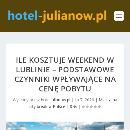
ILE KOSZTUJE WEEKEND W
LUBLINIE – PODSTAWOWE
CZYNNIKI WPŁYWAJĄCE NA
CENĘ POBYTU
Wysłany przez
hoteljulianow.pl
|
lip 7, 2026
|
Miasta na
city break w Polsce
|
0
|