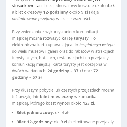
stosunkowo tani
: bilet jednorazowy kosztuje około
4 zł
,
a bilet okresowy
12-godzinny
około
9 zł
i daje
nielimitowane przejazdy
w czasie ważności.
Przy zwiedzaniu z wykorzystaniem komunikacji
miejskiej można rozważyć
kartę turysty
. To
elektroniczna karta uprawniająca do
bezpłatnego wstępu
do wielu muzeów i galerii oraz do rabatów w atrakcjach
turystycznych, hotelach, restauracjach i na przejazdy
komunikacją miejską. Karta turysty jest dostępna w
dwóch wariantach:
24 godziny – 37 zł
oraz
72
godziny – 57 zł
.
Przy dłuższym pobycie lub częstych przejazdach można
też uwzględnić
bilet miesięczny
w komunikacji
miejskiej, którego koszt wynosi około
123 zł
.
Bilet jednorazowy
: ok.
4 zł
Bilet 12-godzinny
: ok.
9 zł
(nielimitowane przejazdy