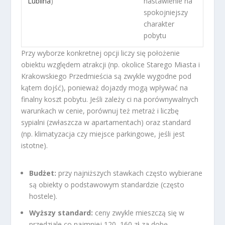
Lublina
)
nastawienie na
spokojniejszy
charakter
pobytu
Przy wyborze konkretnej opcji liczy się położenie
obiektu względem atrakcji (np. okolice Starego Miasta i
Krakowskiego Przedmieścia są zwykle wygodne pod
kątem dojść), ponieważ dojazdy mogą wpływać na
finalny koszt pobytu. Jeśli zależy ci na porównywalnych
warunkach w cenie, porównuj też metraż i liczbę
sypialni (zwłaszcza w apartamentach) oraz standard
(np. klimatyzacja czy miejsce parkingowe, jeśli jest
istotne).
Budżet:
przy najniższych stawkach często wybierane
są obiekty o podstawowym standardzie (często
hostele).
Wyższy standard:
ceny zwykle mieszczą się w
przedziale co najmniej 120–160 zł za dobę.