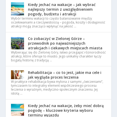
Kiedy jechać na wakacje – jak wybrać
najlepszy termin z uwzględnieniem
pogody, budżetu i atrakcji
Wybór terminu wakacji to często balansowanie między
oczekiwaniami a rzeczywistością – pogoda, koszty i dostępność
atrakcji mogą znacząco wpłynąć na jakość …
Co zobaczyć w Zielonej Górze –
przewodnik po najważniejszych
atrakcjach i ciekawych miejscach miasta
Wybierając się do Zielonej Góry, łatwo przegapić różnorodność
atrakcji, które oferuje to miasto. Jego unikalny charakter łączy
bogatą historię z tradycją …
Rehabilitacja – co to jest, jakie ma cele i
jak wygląda proces leczenia
W praktyce rehabilitacja bywa mylona z samymi „ćwiczeniami”,
tymczasem to integralny element współczesnego procesu
leczenia o wyraźnym, medyczno-społecznym znaczeniu. Jej
istotą …
Kiedy jechać na wakacje, żeby mieć dobrą
pogodę – kluczowe kryteria wyboru
terminu wyjazdu