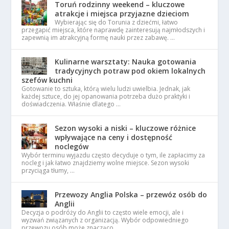
Toruń rodzinny weekend – kluczowe
atrakcje i miejsca przyjazne dzieciom
Wybierając się do Torunia z dziećmi, łatwo
przegapić miejsca, które naprawdę zainteresują najmłodszych i
zapewnią im atrakcyjną formę nauki przez zabawę. …
Kulinarne warsztaty: Nauka gotowania
tradycyjnych potraw pod okiem lokalnych
szefów kuchni
Gotowanie to sztuka, którą wielu ludzi uwielbia. Jednak, jak
każdej sztuce, do jej opanowania potrzeba dużo praktyki i
doświadczenia. Właśnie dlatego …
Sezon wysoki a niski – kluczowe różnice
wpływające na ceny i dostępność
noclegów
Wybór terminu wyjazdu często decyduje o tym, ile zapłacimy za
nocleg i jak łatwo znajdziemy wolne miejsce. Sezon wysoki
przyciąga tłumy, …
Przewozy Anglia Polska – przewóz osób do
Anglii
Decyzja o podróży do Anglii to często wiele emocji, ale i
wyzwań związanych z organizacją. Wybór odpowiedniego
przewozu osób może znacząco …