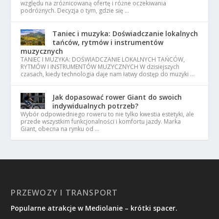
względu na zróżnicowaną ofertę i różne oczekiwania
podróżnych. Decyzja o tym, gdzie się …
Taniec i muzyka: Doświadczanie lokalnych
tańców, rytmów i instrumentów
muzycznych
TANIEC I MUZYKA: DOŚWIADCZANIE LOKALNYCH TAŃCÓW,
RYTMÓW I INSTRUMENTÓW MUZYCZNYCH W dzisiejszych
czasach, kiedy technologia daje nam łatwy dostęp do muzyki …
Jak dopasować rower Giant do swoich
indywidualnych potrzeb?
Wybór odpowiedniego roweru to nie tylko kwestia estetyki, ale
przede wszystkim funkcjonalności i komfortu jazdy. Marka
Giant, obecna na rynku od …
PRZEWOZY I TRANSPORT
Popularne atrakcje w Mediolanie – krótki spacer.