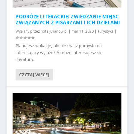
PODRÓŻE LITERACKIE: ZWIEDZANIE MIEJSC
ZWIĄZANYCH Z PISARZAMI I ICH DZIEŁAMI
Wysłany przez
hoteljulianow.pl
|
mar 11, 2020
|
Turystyka
|
Planujesz wakacje, ale nie masz pomysłu na
interesujący wyjazd? A może interesujesz się
literaturą...
CZYTAJ WIĘCEJ