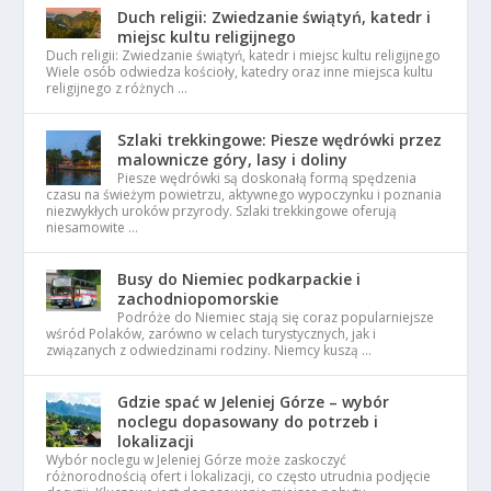
Duch religii: Zwiedzanie świątyń, katedr i
miejsc kultu religijnego
Duch religii: Zwiedzanie świątyń, katedr i miejsc kultu religijnego
Wiele osób odwiedza kościoły, katedry oraz inne miejsca kultu
religijnego z różnych …
Szlaki trekkingowe: Piesze wędrówki przez
malownicze góry, lasy i doliny
Piesze wędrówki są doskonałą formą spędzenia
czasu na świeżym powietrzu, aktywnego wypoczynku i poznania
niezwykłych uroków przyrody. Szlaki trekkingowe oferują
niesamowite …
Busy do Niemiec podkarpackie i
zachodniopomorskie
Podróże do Niemiec stają się coraz popularniejsze
wśród Polaków, zarówno w celach turystycznych, jak i
związanych z odwiedzinami rodziny. Niemcy kuszą …
Gdzie spać w Jeleniej Górze – wybór
noclegu dopasowany do potrzeb i
lokalizacji
Wybór noclegu w Jeleniej Górze może zaskoczyć
różnorodnością ofert i lokalizacji, co często utrudnia podjęcie