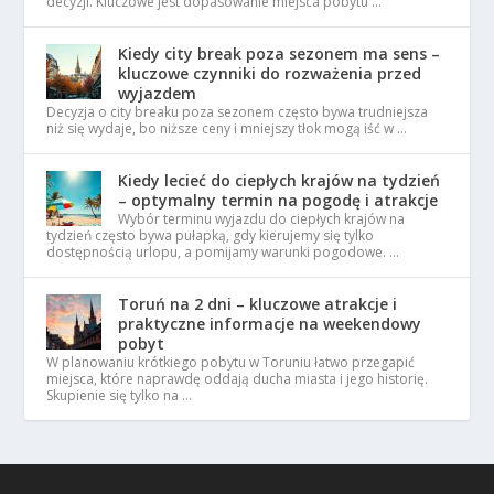
decyzji. Kluczowe jest dopasowanie miejsca pobytu …
Kiedy city break poza sezonem ma sens –
kluczowe czynniki do rozważenia przed
wyjazdem
Decyzja o city breaku poza sezonem często bywa trudniejsza
niż się wydaje, bo niższe ceny i mniejszy tłok mogą iść w …
Kiedy lecieć do ciepłych krajów na tydzień
– optymalny termin na pogodę i atrakcje
Wybór terminu wyjazdu do ciepłych krajów na
tydzień często bywa pułapką, gdy kierujemy się tylko
dostępnością urlopu, a pomijamy warunki pogodowe. …
Toruń na 2 dni – kluczowe atrakcje i
praktyczne informacje na weekendowy
pobyt
W planowaniu krótkiego pobytu w Toruniu łatwo przegapić
miejsca, które naprawdę oddają ducha miasta i jego historię.
Skupienie się tylko na …