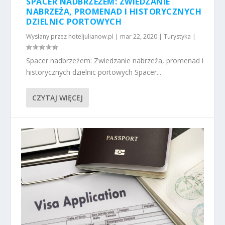
SPACER NADBRZEŻEM: ZWIEDZANIE
NABRZEŻA, PROMENAD I HISTORYCZNYCH
DZIELNIC PORTOWYCH
Wysłany przez
hoteljulianow.pl
|
mar 22, 2020
|
Turystyka
|
Spacer nadbrzeżem: Zwiedzanie nabrzeża, promenad i
historycznych dzielnic portowych Spacer...
CZYTAJ WIĘCEJ