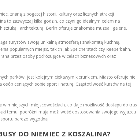
c, znaną z bogatej historii, kultury oraz licznych atrakcji
ina to zazwyczaj kilka godzin, co czyni go idealnym celem na
ztuką i architekturą, Berlin oferuje znakomite muzea i galerie.
iąga turystów swoją unikalną atmosferą i znakomitą kuchnią.
ia popularnych miejsc, takich jak Speicherstadt czy Reeperbahn.
erana przez osoby podróżujące w celach biznesowych oraz
nych parków, jest kolejnym ciekawym kierunkiem. Miasto oferuje nie
la osób ceniących sobie sport i naturę. Częstotliwość kursów na tej
się w mniejszych miejscowościach, co daje możliwość dostępu do tra
Dzięki temu, podróżni mają możliwość dostosowania swojego wyjazdu
ansportu bardzo wygodną.
 BUSY DO NIEMIEC Z KOSZALINA?