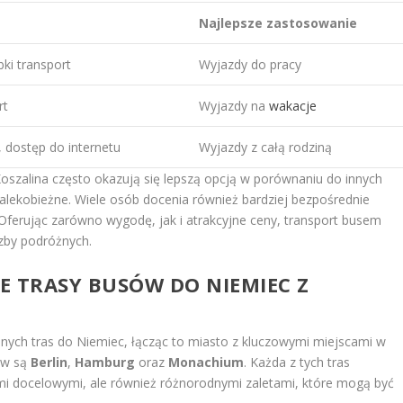
Najlepsze zastosowanie
ki transport
Wyjazdy do pracy
rt
Wyjazdy na
wakacje
 dostęp do internetu
Wyjazdy z całą rodziną
Koszalina często okazują się lepszą opcją w porównaniu do innych
dalekobieżne. Wiele osób docenia również bardziej bezpośrednie
. Oferując zarówno wygodę, jak i atrakcyjne ceny, transport busem
zby podróżnych.
ZE TRASY BUSÓW DO NIEMIEC Z
nych tras do Niemiec, łącząc to miasto z kluczowymi miejscami w
ków są
Berlin
,
Hamburg
oraz
Monachium
. Każda z tych tras
cami docelowymi, ale również różnorodnymi zaletami, które mogą być