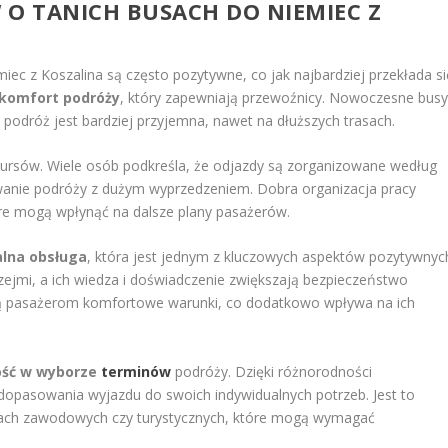
W O TANICH BUSACH DO NIEMIEC Z
ec z Koszalina są często pozytywne, co jak najbardziej przekłada si
komfort podróży
, który zapewniają przewoźnicy. Nowoczesne bus
podróż jest bardziej przyjemna, nawet na dłuższych trasach.
ursów. Wiele osób podkreśla, że odjazdy są zorganizowane według
wanie podróży z dużym wyprzedzeniem. Dobra organizacja pracy
re mogą wpłynąć na dalsze plany pasażerów.
alna obsługa
, która jest jednym z kluczowych aspektów pozytywnyc
rzejmi, a ich wiedza i doświadczenie zwiększają bezpieczeństwo
ją pasażerom komfortowe warunki, co dodatkowo wpływa na ich
ość w wyborze
terminów
podróży. Dzięki różnorodności
opasowania wyjazdu do swoich indywidualnych potrzeb. Jest to
lach zawodowych czy turystycznych, które mogą wymagać