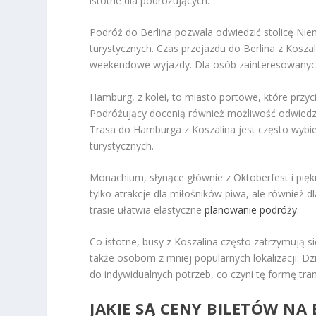
istotne dla podróżujących.
Podróż do Berlina pozwala odwiedzić stolicę Niemie
turystycznych. Czas przejazdu do Berlina z Koszal
weekendowe wyjazdy. Dla osób zainteresowanych s
Hamburg, z kolei, to miasto portowe, które przyc
Podróżujący docenią również możliwość odwiedzen
Trasa do Hamburga z Koszalina jest często wybi
turystycznych.
Monachium, słynące głównie z Oktoberfest i pięk
tylko atrakcje dla miłośników piwa, ale również d
trasie ułatwia elastyczne
planowanie podróży
.
Co istotne, busy z Koszalina często zatrzymują 
także osobom z mniej popularnych lokalizacji. 
do indywidualnych potrzeb, co czyni tę formę tr
JAKIE SĄ CENY BILETÓW NA