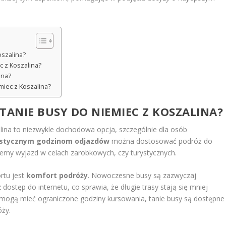
oszalina?
c z Koszalina?
ina?
miec z Koszalina?
ANIE BUSY DO NIEMIEC Z KOSZALINA?
ina to niezwykle dochodowa opcja, szczególnie dla osób
astycznym godzinom odjazdów
można dostosować podróż do
ujemy wyjazd w celach zarobkowych, czy turystycznych.
rtu jest
komfort podróży
. Nowoczesne busy są zazwyczaj
ostęp do internetu, co sprawia, że długie trasy stają się mniej
e mogą mieć ograniczone godziny kursowania, tanie busy są dostępne
óży.