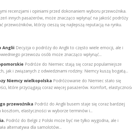
nymi recenzjami i opiniami przed dokonaniem wyboru przewoźnika.
dczeń innych pasażerów, może znacząco wpłynąć na jakość podróży
 przewoźników, którzy cieszą się najlepszą reputacją na rynku.
 Anglii
Decyzja o podróży do Anglii to często wiele emocji, ale i
owiedniego przewozu osób może znacząco wpłynąć...
iopomorskie
Podróże do Niemiec stają się coraz popularniejsze
, jak i związanych z odwiedzinami rodziny. Niemcy kuszą bogatą...
zy Niemcy wielkopolska
Podróżowanie do Niemiec stało się
yści, które przyciągają coraz więcej pasażerów. Komfort, elastycznoś
zego przewoźnika
Podróż do Anglii busem staje się coraz bardziej
m kosztom, elastyczności w wyborze terminów i...
ia.
Podróż do Belgii z Polski może być nie tylko wygodna, ale i
ała alternatywa dla samolotów...