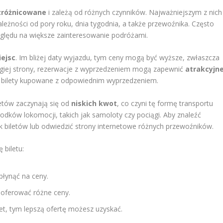
zróżnicowane
i zależą od różnych czynników. Najważniejszym z nich
leżności od pory roku, dnia tygodnia, a także przewoźnika. Często
zględu na większe zainteresowanie podróżami.
ejsc
. Im bliżej daty wyjazdu, tym ceny mogą być wyższe, zwłaszcza
drugiej strony, rezerwacje z wyprzedzeniem mogą zapewnić
atrakcyjn
 na bilety kupowane z odpowiednim wyprzedzeniem.
etów zaczynają się od
niskich kwot
, co czyni tę formę transportu
dków lokomocji, takich jak samoloty czy pociągi. Aby znaleźć
 biletów lub odwiedzić strony internetowe różnych przewoźników.
 biletu:
łynąć na ceny.
oferować różne ceny.
let, tym lepszą ofertę możesz uzyskać.