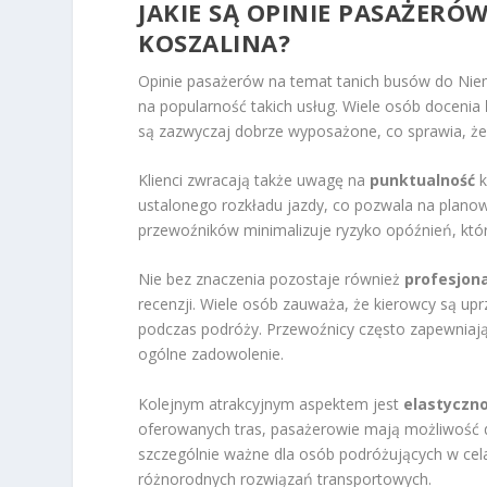
JAKIE SĄ OPINIE PASAŻERÓ
KOSZALINA?
Opinie pasażerów na temat tanich busów do Niemi
na popularność takich usług. Wiele osób docenia
są zazwyczaj dobrze wyposażone, co sprawia, że 
Klienci zwracają także uwagę na
punktualność
k
ustalonego rozkładu jazdy, co pozwala na plano
przewoźników minimalizuje ryzyko opóźnień, któ
Nie bez znaczenia pozostaje również
profesjon
recenzji. Wiele osób zauważa, że kierowcy są up
podczas podróży. Przewoźnicy często zapewnia
ogólne zadowolenie.
Kolejnym atrakcyjnym aspektem jest
elastyczn
oferowanych tras, pasażerowie mają możliwość d
szczególnie ważne dla osób podróżujących w ce
różnorodnych rozwiązań transportowych.