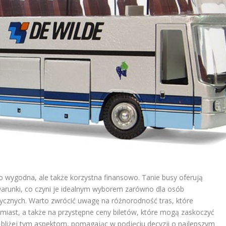
o wygodna, ale także korzystna finansowo. Tanie busy oferują
arunki, co czyni je idealnym wyborem zarówno dla osób
tycznych. Warto zwrócić uwagę na różnorodność tras, które
 miast, a także na przystępne ceny biletów, które mogą zaskoczyć
ę bliżej tym aspektom, pomagając w podjęciu decyzji o najlepszym