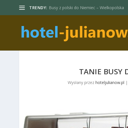
TRENDY:
Busy z polski do Niemiec – Wielkopolska
TANIE BUSY 
Wysłany przez
hoteljulianow.pl