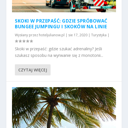
SKOKI W PRZEPAŚĆ: GDZIE SPRÓBOWAĆ
BUNGEE JUMPINGU I SKOKÓW NA LINIE
Wysłany przez
hoteljulianow.pl
|
sie 17, 2020
|
Turystyka
|
Skoki w przepaść: gdzie szukać adrenaliny? Jeśli
szukasz sposobu na wyrwanie się z monotonii...
CZYTAJ WIĘCEJ