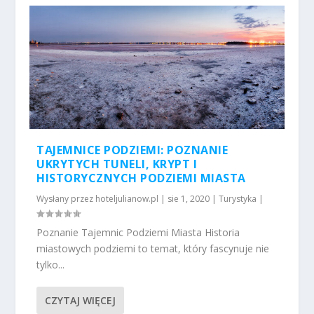
TAJEMNICE PODZIEMI: POZNANIE
UKRYTYCH TUNELI, KRYPT I
HISTORYCZNYCH PODZIEMI MIASTA
Wysłany przez
hoteljulianow.pl
|
sie 1, 2020
|
Turystyka
|
Poznanie Tajemnic Podziemi Miasta Historia
miastowych podziemi to temat, który fascynuje nie
tylko...
CZYTAJ WIĘCEJ