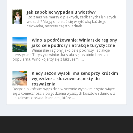
Jak zapobiec wypadaniu włosów?
Kto z nas nie marzy o pięknych, zadbanych i lśniących
włosach? Mogą one stać się wizytówką każdego
człowieka, niestety często jednak …
Wino a podróżowanie: Winiarskie regiony
jako cele podróży i atrakcje turystyczne
Winiarskie regiony jako cele podróży i atrakcje
turystyczne Turystyka winiarska stała się ostatnio bardzo
popularna. Wino kojarzy się z luksusem i …
Kiedy sezon wysoki ma sens przy krótkim
wyjeździe – kluczowe aspekty do
rozważenia
Decyzja o krótkim wyjeździe w sezonie wysokim często wiąże
się z koniecznością pogodzenia wyższych kosztów i tłumów z
unikalnymi doświadczeniami, które …