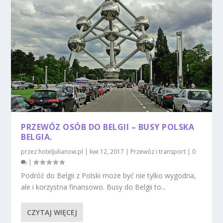
PRZEWÓZ OSÓB DO BELGII – BUSY POLSKA
BELGIA.
przez
hoteljulianow.pl
|
kwi 12, 2017
|
Przewóz i transport
|
0
|
Podróż do Belgii z Polski może być nie tylko wygodna,
ale i korzystna finansowo. Busy do Belgii to...
CZYTAJ WIĘCEJ