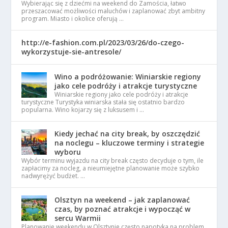
Wybierając się z dziećmi na weekend do Zamościa, łatwo
przeszacować możliwości maluchów i zaplanować zbyt ambitny
program. Miasto i okolice oferują …
http://e-fashion.com.pl/2023/03/26/do-czego-
wykorzystuje-sie-antresole/
Wino a podróżowanie: Winiarskie regiony
jako cele podróży i atrakcje turystyczne
Winiarskie regiony jako cele podróży i atrakcje
turystyczne Turystyka winiarska stała się ostatnio bardzo
popularna. Wino kojarzy się z luksusem i …
Kiedy jechać na city break, by oszczędzić
na noclegu – kluczowe terminy i strategie
wyboru
Wybór terminu wyjazdu na city break często decyduje o tym, ile
zapłacimy za nocleg, a nieumiejętne planowanie może szybko
nadwyrężyć budżet. …
Olsztyn na weekend – jak zaplanować
czas, by poznać atrakcje i wypocząć w
sercu Warmii
Planowanie weekendu w Olsztynie często napotyka na problem