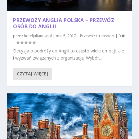
PRZEWOZY ANGLIA POLSKA – PRZEWÓZ
OSÓB DO ANGLII
przez
hoteljulianow.pl
|
maj 5, 2017
|
Przewóz i transport
|
0
|
Decyzja o podróży do Anglii to często wiele emocji, ale
i wyzwań związanych z organizacją. Wybór...
CZYTAJ WIĘCEJ