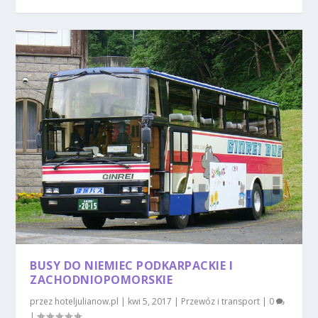
BUSY DO NIEMIEC PODKARPACKIE I
ZACHODNIOPOMORSKIE
przez
hoteljulianow.pl
|
kwi 5, 2017
|
Przewóz i transport
|
0
|