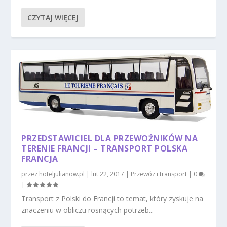
CZYTAJ WIĘCEJ
PRZEDSTAWICIEL DLA PRZEWOŹNIKÓW NA
TERENIE FRANCJI – TRANSPORT POLSKA
FRANCJA
przez
hoteljulianow.pl
|
lut 22, 2017
|
Przewóz i transport
|
0
|
Transport z Polski do Francji to temat, który zyskuje na
znaczeniu w obliczu rosnących potrzeb...