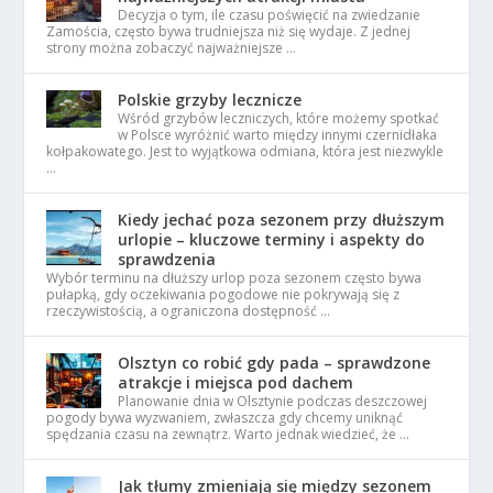
Decyzja o tym, ile czasu poświęcić na zwiedzanie
Zamościa, często bywa trudniejsza niż się wydaje. Z jednej
strony można zobaczyć najważniejsze …
Polskie grzyby lecznicze
Wśród grzybów leczniczych, które możemy spotkać
w Polsce wyróżnić warto między innymi czernidłaka
kołpakowatego. Jest to wyjątkowa odmiana, która jest niezwykle
…
Kiedy jechać poza sezonem przy dłuższym
urlopie – kluczowe terminy i aspekty do
sprawdzenia
Wybór terminu na dłuższy urlop poza sezonem często bywa
pułapką, gdy oczekiwania pogodowe nie pokrywają się z
rzeczywistością, a ograniczona dostępność …
Olsztyn co robić gdy pada – sprawdzone
atrakcje i miejsca pod dachem
Planowanie dnia w Olsztynie podczas deszczowej
pogody bywa wyzwaniem, zwłaszcza gdy chcemy uniknąć
spędzania czasu na zewnątrz. Warto jednak wiedzieć, że …
Jak tłumy zmieniają się między sezonem