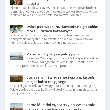
pobytu
Planując weekend w Białymstoku, łatwo przeszacować budżet,
pomijając różnorodność cen noclegów czy kosztów atrakcji. W
praktyce to właśnie wybór miejsca zakwaterowania …
Świat pod wodą: Nurkowanie na głębokim
morzu i rafach koralowych
Nurkowanie to pasjonujący sport, który daje nam możliwość
odkrywania fascynującego świata pod wodą. Zaawansowani
nurkowie decydują się na nurkowanie na głębokim …
Malezja – Egzotyka pełną gębą
Malezja – Mały azjatycki kraj na Półwyspie Malajskim.
Państwo którego stolicą jest Kuala Lumpur które
razem z przedmieściami liczy nieco ponad …
Duch religii: Zwiedzanie świątyń, katedr i
miejsc kultu religijnego
Duch religii: Zwiedzanie świątyń, katedr i miejsc kultu religijnego
Wiele osób odwiedza kościoły, katedry oraz inne miejsca kultu
religijnego z różnych …
Zamość ile dni wystarczy na zwiedzanie
najważniejszych atrakcji miasta