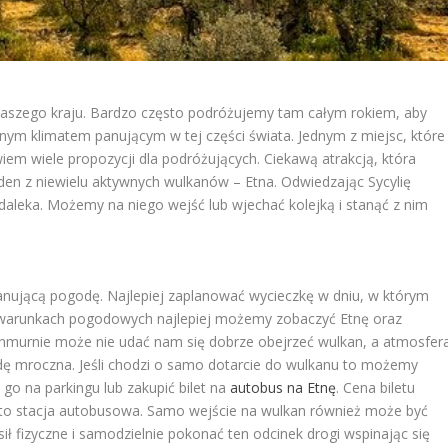
z naszego kraju. Bardzo często podróżujemy tam całym rokiem, aby
nym klimatem panującym w tej części świata. Jednym z miejsc, które
iem wiele propozycji dla podróżujących. Ciekawą atrakcją, która
eden z niewielu aktywnych wulkanów – Etna. Odwiedzając Sycylię
aleka. Możemy na niego wejść lub wjechać kolejką i stanąć z nim
anującą pogodę. Najlepiej zaplanować wycieczkę w dniu, w którym
ch warunkach pogodowych najlepiej możemy zobaczyć Etnę oraz
ochmurnie może nie udać nam się dobrze obejrzeć wulkan, a atmosfer
ę mroczna. Jeśli chodzi o samo dotarcie do wulkanu to możemy
o na parkingu lub zakupić bilet na
autobus na Etnę
. Cena biletu
to stacja autobusowa. Samo wejście na wulkan również może być
 fizyczne i samodzielnie pokonać ten odcinek drogi wspinając się