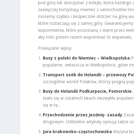
pod górę lub skorzystać z kolejki, która każdego
zazwyczaj korzystają również z samochodów ter
możemy szybko i bezpiecznie dotrzeć na górę wu
które roztaczają się z samej góry. Gwarantujem
wspomnienia, które pozostaną z wami przez wiele 
aby móc potem razem wspominać te wspaniałe, peł
Powiązane wpisy:
Busy z polski do Niemiec – Wielkopolska
P
popularne, zwłaszcza w Wielkopolsce, gdzie mi
Transport osób do Holandii – przewozy Po
szczególnie wśród Polaków, którzy pragną popra
Busy do Holandii Podkarpacie, Pomorskie.
stało się w ostatnich latach niezwykle popular
się w tę...
Przechodzenie przez jezdnię- zasady
Zasad
drogowym. Oddzielne artykuły opisują także sz
Jura krakowsko-częstochowska
Wyżyna kr