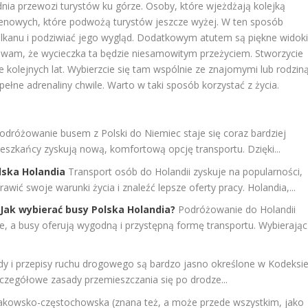
 dnia przewozi turystów ku górze. Osoby, które wjeżdżają kolejką
enowych, które podwożą turystów jeszcze wyżej. W ten sposób
lkanu i podziwiać jego wygląd. Dodatkowym atutem są piękne widoki
y wam, że wycieczka ta będzie niesamowitym przeżyciem. Stworzycie
kolejnych lat. Wybierzcie się tam wspólnie ze znajomymi lub rodziną
ne adrenaliny chwile. Warto w taki sposób korzystać z życia.
odróżowanie busem z Polski do Niemiec staje się coraz bardziej
eszkańcy zyskują nową, komfortową opcję transportu. Dzięki...
lska Holandia
Transport osób do Holandii zyskuje na popularności,
wić swoje warunki życia i znaleźć lepsze oferty pracy. Holandia,...
 Jak wybierać busy Polska Holandia?
Podróżowanie do Holandii
ne, a busy oferują wygodną i przystępną formę transportu. Wybierając
y i przepisy ruchu drogowego są bardzo jasno określone w Kodeksi
czegółowe zasady przemieszczania się po drodze...
akowsko-częstochowska (znana też, a może przede wszystkim, jako