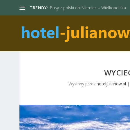
TRENDY:
Busy z polski do Niemiec – Wielkopolska
WYCIEC
Wysłany przez
hoteljulianow.pl