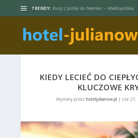
TRENDY:
Busy z polski do Niemiec – Wielkopolska
KIEDY LECIEĆ DO CIEPŁ
KLUCZOWE KR
Wysłany przez
hoteljulianow.pl
|
cze 27,