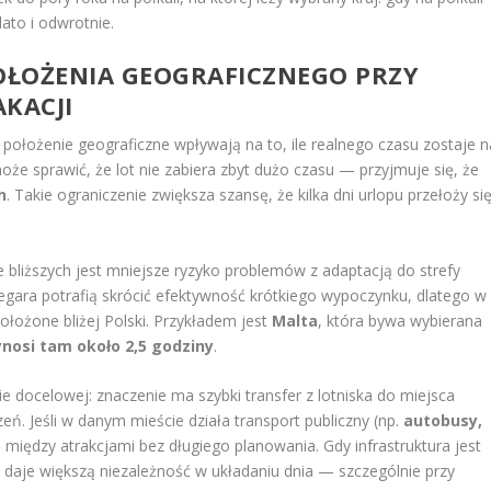
ato i odwrotnie.
POŁOŻENIA GEOGRAFICZNEGO PRZY
KACJI
i położenie geograficzne wpływają na to, ile realnego czasu zostaje n
e sprawić, że lot nie zabiera zbyt dużo czasu — przyjmuje się, że
n
. Takie ograniczenie zwiększa szansę, że kilka dni urlopu przełoży si
e bliższych jest mniejsze ryzyko problemów z adaptacją do strefy
zegara potrafią skrócić efektywność krótkiego wypoczynku, dlatego w
ołożone bliżej Polski. Przykładem jest
Malta
, która bywa wybierana
ynosi tam około 2,5 godziny
.
e docelowej: znaczenie ma szybki transfer z lotniska do miejsca
ń. Jeśli w danym mieście działa transport publiczny (np.
autobusy,
ę między atrakcjami bez długiego planowania. Gdy infrastruktura jest
o daje większą niezależność w układaniu dnia — szczególnie przy