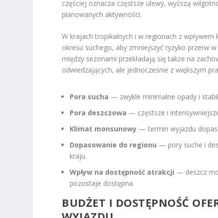
częściej oznacza częstsze ulewy, wyższą wilgot
planowanych aktywności.
W krajach tropikalnych i w regionach z wpływ
okresu suchego, aby zmniejszyć ryzyko przerw w
między sezonami przekładają się także na zacho
odwiedzających, ale jednocześnie z większym 
Pora sucha
— zwykle minimalne opady i stabi
Pora deszczowa
— częstsze i intensywniejsze
Klimat monsunowy
— termin wyjazdu dopaso
Dopasowanie do regionu
— pory suche i des
kraju.
Wpływ na dostępność atrakcji
— deszcz może
pozostaje dostępna.
BUDŻET I DOSTĘPNOŚĆ OF
WYJAZDU