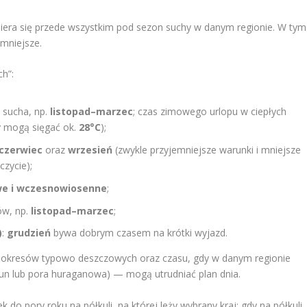
biera się przede wszystkim pod sezon suchy w danym regionie. W tym
 mniejsze.
ch”:
a sucha, np.
listopad–marzec
; czas zimowego urlopu w ciepłych
y mogą sięgać ok.
28°C
);
czerwiec
oraz
wrzesień
(zwykle przyjemniejsze warunki i mniejsze
czycie);
we i wczesnowiosenne
;
ów, np.
listopad–marzec
;
)
:
grudzień
bywa dobrym czasem na krótki wyjazd.
kaj okresów typowo deszczowych oraz czasu, gdy w danym regionie
un lub pora huraganowa) — mogą utrudniać plan dnia.
 do pory roku na półkuli, na której leży wybrany kraj: gdy na półkuli