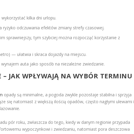
wykorzystać kilka dni urlopu.
 ryzyko odczuwania efektów zmiany strefy czasowej.
m sprawniejszy, tym szybciej można rozpocząć korzystanie z
tro) — ułatwia i skraca dojazdy na miejscu.
wynajem auta jako sposób na niezależne zwiedzanie.
E – JAK WPŁYWAJĄ NA WYBÓR TERMINU
ym
opady są minimalne, a pogoda zwykle pozostaje stabilna i sprzyja
e się natomiast z większą ilością opadów, często nagłymi ulewami 
lażowanie.
ładu pór roku, zwłaszcza do tego, kiedy w danym regionie przypada
mfortowemu wypoczynkowi i zwiedzaniu, natomiast pora deszczowa