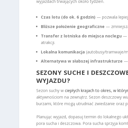
wyjazdach trwających około tydzień.
Czas lotu (do ok. 6 godzin)
— pozwala lepiej 
Bliższe położenie geograficzne
— zmniejsza
Transfer z lotniska do miejsca noclegu
— i
atrakcji.
Lokalna komunikacja
(autobusy/tramwaje/me
Alternatywa w słabszej infrastrukturze
— 
SEZONY SUCHE I DESZCZOW
WYJAZDU?
Sezon suchy w
ciepłych krajach to okres, w któr
aktywnościom na zewnątrz. Sezon deszczowy wiąż
burzami, które mogą utrudniać zwiedzanie oraz p
Planując wyjazd, dopasuj termin do lokalnego uk
pora sucha i deszczowa. Pora sucha sprzyja ko