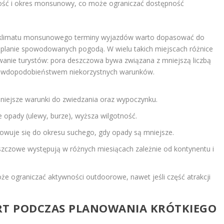
ność i okres monsunowy, co może ograniczać dostępność
em klimatu monsunowego terminy wyjazdów warto dopasować do
 planie spowodowanych pogodą. W wielu takich miejscach różnice
wanie turystów: pora deszczowa bywa związana z mniejszą liczbą
prawdopodobieństwem niekorzystnych warunków.
lniejsze warunki do zwiedzania oraz wypoczynku.
 opady (ulewy, burze), wyższa wilgotność.
wuje się do okresu suchego, gdy opady są mniejsze.
zczowe występują w różnych miesiącach zależnie od kontynentu i
 ograniczać aktywności outdoorowe, nawet jeśli część atrakcji
ERT PODCZAS PLANOWANIA KRÓTKIEGO