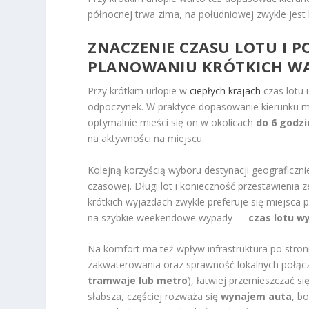
północnej trwa zima, na południowej zwykle jest l
ZNACZENIE CZASU LOTU I 
PLANOWANIU KRÓTKICH WA
Przy krótkim urlopie w
ciepłych krajach
czas lotu 
odpoczynek. W praktyce dopasowanie kierunku moż
optymalnie mieści się on w okolicach
do 6 godzi
na aktywności na miejscu.
Kolejną korzyścią wyboru destynacji geograficzni
czasowej. Długi lot i konieczność przestawienia 
krótkich wyjazdach zwykle preferuje się miejsca p
na szybkie weekendowe wypady —
czas lotu w
Na komfort ma też wpływ infrastruktura po stroni
zakwaterowania oraz sprawność lokalnych połącze
tramwaje lub metro
), łatwiej przemieszczać si
słabsza, częściej rozważa się
wynajem auta
, b