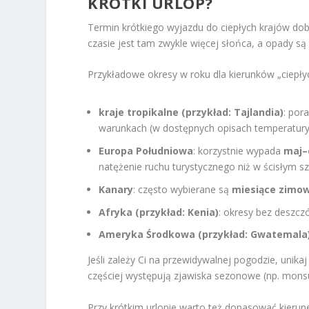
KRÓTKI URLOP?
Termin krótkiego wyjazdu do ciepłych krajów do
czasie jest tam zwykle więcej słońca, a opady są
Przykładowe okresy w roku dla kierunków „ciepły
kraje tropikalne (przykład: Tajlandia)
: por
warunkach (w dostępnych opisach temperatur
Europa Południowa
: korzystnie wypada
maj–
natężenie ruchu turystycznego niż w ścisłym sz
Kanary
: często wybierane są
miesiące zimo
Afryka (przykład: Kenia)
: okresy bez deszcz
Ameryka Środkowa (przykład: Gwatemala
Jeśli zależy Ci na przewidywalnej pogodzie, uni
częściej występują zjawiska sezonowe (np. mons
Przy krótkim urlopie warto też dopasować kierunek