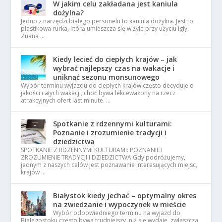
W jakim celu zakładana jest kaniula
dożylna?
Jedno z narzędzi białego personelu to kaniula dożylna. Jest to
plastikowa rurka, którą umieszcza się w żyle przy użyciu igły.
Znana …
Kiedy lecieć do ciepłych krajów – jak
wybrać najlepszy czas na wakacje i
uniknąć sezonu monsunowego
Wybór terminu wyjazdu do ciepłych krajów często decyduje o
jakości całych wakacji, choć bywa lekceważony na rzecz
atrakcyjnych ofert last minute. …
Spotkanie z rdzennymi kulturami:
Poznanie i zrozumienie tradycji i
dziedzictwa
SPOTKANIE Z RDZENNYMI KULTURAMI: POZNANIE I
ZROZUMIENIE TRADYCJI I DZIEDZICTWA Gdy podróżujemy,
jednym z naszych celów jest poznawanie interesujących miejsc,
krajów …
Białystok kiedy jechać – optymalny okres
na zwiedzanie i wypoczynek w mieście
Wybór odpowiedniego terminu na wyjazd do
Białegostoku często bywa trudniejszy, niż się wydaje, zwłaszcza