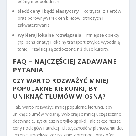
późnym popołudniem.
Śledź ceny i bądź elastyczny
– korzystaj z alertów
oraz porównywarek cen biletów lotniczych i
zakwaterowania.
Wybieraj lokalne rozwiązania
– mniejsze obiekty
(np. pensjonaty) i lokalny transport zwykle wypadają
taniej i rzadziej są zatłoczone niż duże kurorty.
FAQ – NAJCZĘŚCIEJ ZADAWANE
PYTANIA
CZY WARTO ROZWAŻYĆ MNIEJ
POPULARNE KIERUNKI, BY
UNIKNĄĆ TŁUMÓW WIOSNĄ?
Tak, warto rozważyć mniej popularne kierunki, aby
uniknąć tłumów wiosną. Wybierając mniej uczęszczane
destynacje, zyskujesz nie tylko spokój, ale także niższe
ceny noclegów i atrakcji. Elastyczność w planowaniu dat
i miejsc umożliwia korzystanie z promocji oraz ofert