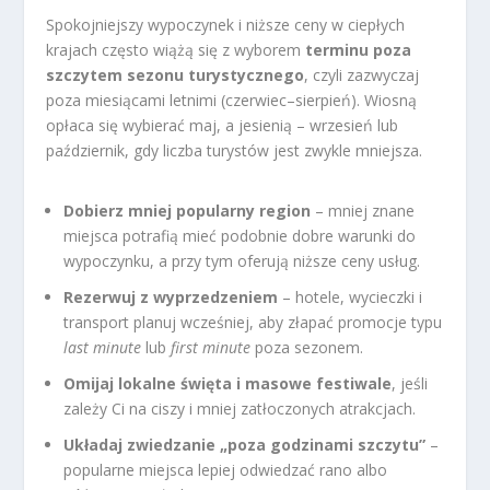
Spokojniejszy wypoczynek i niższe ceny w ciepłych
krajach często wiążą się z wyborem
terminu poza
szczytem sezonu turystycznego
, czyli zazwyczaj
poza miesiącami letnimi (czerwiec–sierpień). Wiosną
opłaca się wybierać maj, a jesienią – wrzesień lub
październik, gdy liczba turystów jest zwykle mniejsza.
Dobierz mniej popularny region
– mniej znane
miejsca potrafią mieć podobnie dobre warunki do
wypoczynku, a przy tym oferują niższe ceny usług.
Rezerwuj z wyprzedzeniem
– hotele, wycieczki i
transport planuj wcześniej, aby złapać promocje typu
last minute
lub
first minute
poza sezonem.
Omijaj lokalne święta i masowe festiwale
, jeśli
zależy Ci na ciszy i mniej zatłoczonych atrakcjach.
Układaj zwiedzanie „poza godzinami szczytu”
–
popularne miejsca lepiej odwiedzać rano albo