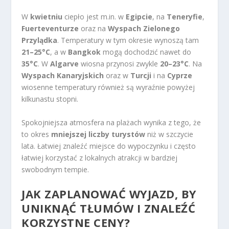
W
kwietniu
ciepło jest m.in. w
Egipcie
, na
Teneryfie
,
Fuerteventurze
oraz na
Wyspach Zielonego
Przylądka
. Temperatury w tym okresie wynoszą tam
21–25°C
, a w
Bangkok
mogą dochodzić nawet do
35°C
. W
Algarve
wiosna przynosi zwykle
20–23°C
. Na
Wyspach Kanaryjskich
oraz w
Turcji
i na
Cyprze
wiosenne temperatury również są wyraźnie powyżej
kilkunastu stopni.
Spokojniejsza atmosfera na plażach wynika z tego, że
to okres
mniejszej liczby turystów
niż w szczycie
lata. Łatwiej znaleźć miejsce do wypoczynku i często
łatwiej korzystać z lokalnych atrakcji w bardziej
swobodnym tempie.
JAK ZAPLANOWAĆ WYJAZD, BY
UNIKNĄĆ TŁUMÓW I ZNALEŹĆ
KORZYSTNE CENY?