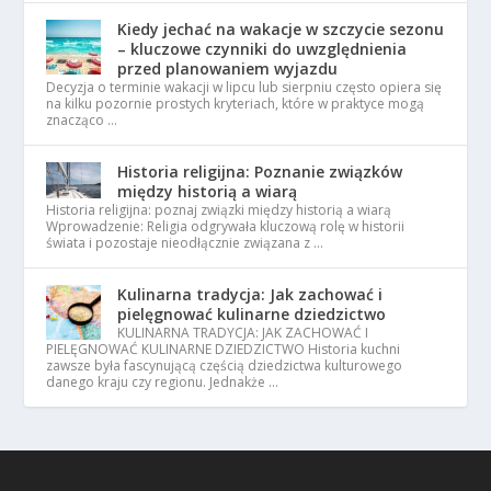
Kiedy jechać na wakacje w szczycie sezonu
– kluczowe czynniki do uwzględnienia
przed planowaniem wyjazdu
Decyzja o terminie wakacji w lipcu lub sierpniu często opiera się
na kilku pozornie prostych kryteriach, które w praktyce mogą
znacząco …
Historia religijna: Poznanie związków
między historią a wiarą
Historia religijna: poznaj związki między historią a wiarą
Wprowadzenie: Religia odgrywała kluczową rolę w historii
świata i pozostaje nieodłącznie związana z …
Kulinarna tradycja: Jak zachować i
pielęgnować kulinarne dziedzictwo
KULINARNA TRADYCJA: JAK ZACHOWAĆ I
PIELĘGNOWAĆ KULINARNE DZIEDZICTWO Historia kuchni
zawsze była fascynującą częścią dziedzictwa kulturowego
danego kraju czy regionu. Jednakże …