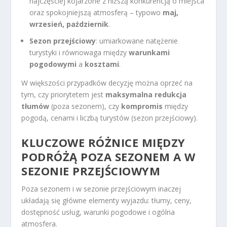
najczęściej kojarzone z niższą konkurencją o miejsca
oraz spokojniejszą atmosferą – typowo
maj,
wrzesień, październik
.
Sezon przejściowy
: umiarkowane natężenie
turystyki i równowaga między
warunkami
pogodowymi
a
kosztami
.
W większości przypadków decyzję można oprzeć na
tym, czy priorytetem jest
maksymalna redukcja
tłumów
(poza sezonem), czy
kompromis
między
pogodą, cenami i liczbą turystów (sezon przejściowy).
KLUCZOWE RÓŻNICE MIĘDZY
PODRÓŻĄ POZA SEZONEM A W
SEZONIE PRZEJŚCIOWYM
Poza sezonem i w sezonie przejściowym inaczej
układają się główne elementy wyjazdu: tłumy, ceny,
dostępność usług, warunki pogodowe i ogólna
atmosfera.