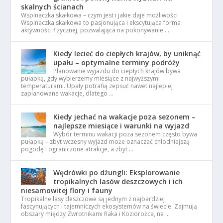
skalnych ścianach
Wspinaczka skałkowa – czym jest i jakie daje możliwości
Wspinaczka skałkowa to pasjonująca i ekscytująca forma
aktywności fizycznej, pozwalająca na pokonywanie …
Kiedy lecieć do ciepłych krajów, by uniknąć
upału – optymalne terminy podróży
Planowanie wyjazdu do ciepłych krajów bywa
pułapką, gdy wybierzemy miesiące z najwyższymi
temperaturami. Upały potrafią zepsuć nawet najlepiej
zaplanowane wakacje, dlatego …
Kiedy jechać na wakacje poza sezonem –
najlepsze miesiące i warunki na wyjazd
Wybór terminu wakacji poza sezonem często bywa
pułapką – zbyt wczesny wyjazd może oznaczać chłodniejszą
pogodę i ograniczone atrakcje, a zbyt …
Wędrówki po dżungli: Eksplorowanie
tropikalnych lasów deszczowych i ich
niesamowitej flory i fauny
Tropikalne lasy deszczowe są jednym z najbardziej
fascynujących i tajemniczych ekosystemów na świecie. Zajmują
obszary między Zwrotnikami Raka i Koziorożca, na …