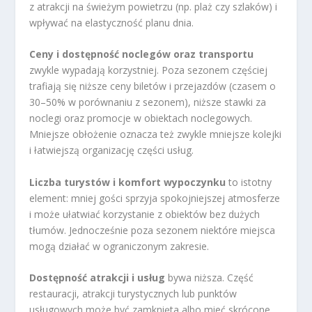
z atrakcji na świeżym powietrzu (np. plaż czy szlaków) i
wpływać na elastyczność planu dnia.
Ceny i dostępność noclegów oraz transportu
zwykle wypadają korzystniej. Poza sezonem częściej
trafiają się niższe ceny biletów i przejazdów (czasem o
30–50% w porównaniu z sezonem), niższe stawki za
noclegi oraz promocje w obiektach noclegowych.
Mniejsze obłożenie oznacza też zwykle mniejsze kolejki
i łatwiejszą organizację części usług.
Liczba turystów i komfort wypoczynku
to istotny
element: mniej gości sprzyja spokojniejszej atmosferze
i może ułatwiać korzystanie z obiektów bez dużych
tłumów. Jednocześnie poza sezonem niektóre miejsca
mogą działać w ograniczonym zakresie.
Dostępność atrakcji i usług
bywa niższa. Część
restauracji, atrakcji turystycznych lub punktów
usługowych może być zamknięta albo mieć skrócone