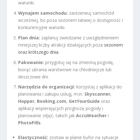
warunki.
Wynajem samochodu:
zarezerwuj samochód
wcześniej, bo poza sezonem łatwiej o dostępność i
konkurencyjne warunki.
Plan dnia:
zaplanuj zwiedzanie z uwzględnieniem
mniejszej liczby atrakcji działających poza
sezonem
oraz krótszego dnia
.
Pakowanie:
przygotuj się na zmienną pogodę,
biorąc ubrania warstwowe na chłodniejsze lub
deszczowe dni.
Narzędzia do organizacji:
korzystaj z aplikacji do
planowania i zakupu usług, m.in.
Skyscanner
,
Hopper
,
Booking.com
,
GetYourGuide
oraz
aplikacji wspierających prognozę pogody i
planowanie zdjęć, takich jak
AccuWeather
i
PhotoPills
.
Elastyczność:
zostaw w planie bufor na sytuacje