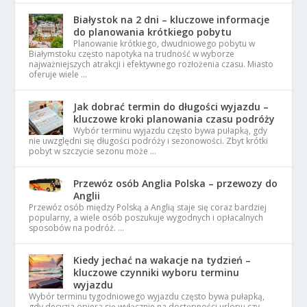
Białystok na 2 dni – kluczowe informacje
do planowania krótkiego pobytu
Planowanie krótkiego, dwudniowego pobytu w
Białymstoku często napotyka na trudność w wyborze
najważniejszych atrakcji i efektywnego rozłożenia czasu. Miasto
oferuje wiele …
Jak dobrać termin do długości wyjazdu –
kluczowe kroki planowania czasu podróży
Wybór terminu wyjazdu często bywa pułapką, gdy
nie uwzględni się długości podróży i sezonowości. Zbyt krótki
pobyt w szczycie sezonu może …
Przewóz osób Anglia Polska – przewozy do
Anglii
Przewóz osób między Polską a Anglią staje się coraz bardziej
popularny, a wiele osób poszukuje wygodnych i opłacalnych
sposobów na podróż. …
Kiedy jechać na wakacje na tydzień –
kluczowe czynniki wyboru terminu
wyjazdu
Wybór terminu tygodniowego wyjazdu często bywa pułapką,
gdy decyzja opiera się wyłącznie na dostępności urlopu czy