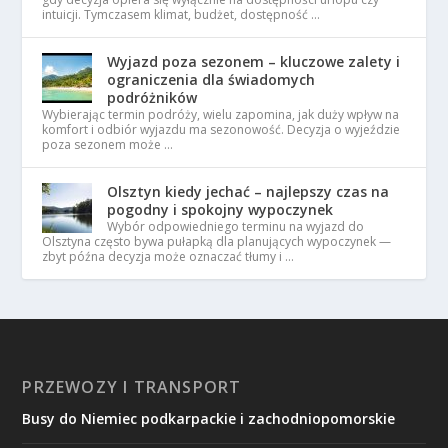
intuicji. Tymczasem klimat, budżet, dostępność …
Wyjazd poza sezonem – kluczowe zalety i
ograniczenia dla świadomych
podróżników
Wybierając termin podróży, wielu zapomina, jak duży wpływ na
komfort i odbiór wyjazdu ma sezonowość. Decyzja o wyjeździe
poza sezonem może …
Olsztyn kiedy jechać – najlepszy czas na
pogodny i spokojny wypoczynek
Wybór odpowiedniego terminu na wyjazd do
Olsztyna często bywa pułapką dla planujących wypoczynek —
zbyt późna decyzja może oznaczać tłumy i …
PRZEWOZY I TRANSPORT
Busy do Niemiec podkarpackie i zachodniopomorskie