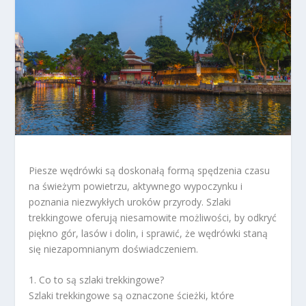
Piesze wędrówki są doskonałą formą spędzenia czasu
na świeżym powietrzu, aktywnego wypoczynku i
poznania niezwykłych uroków przyrody. Szlaki
trekkingowe oferują niesamowite możliwości, by odkryć
piękno gór, lasów i dolin, i sprawić, że wędrówki staną
się niezapomnianym doświadczeniem.
1. Co to są szlaki trekkingowe?
Szlaki trekkingowe są oznaczone ścieżki, które