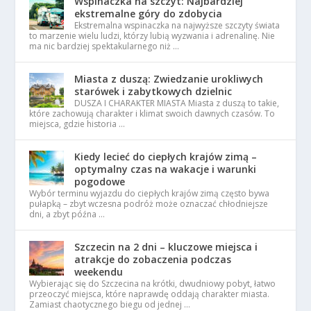
Wspinaczka na szczyt: Najbardziej
ekstremalne góry do zdobycia
Ekstremalna wspinaczka na najwyższe szczyty świata
to marzenie wielu ludzi, którzy lubią wyzwania i adrenalinę. Nie
ma nic bardziej spektakularnego niż …
Miasta z duszą: Zwiedzanie urokliwych
starówek i zabytkowych dzielnic
DUSZA I CHARAKTER MIASTA Miasta z duszą to takie,
które zachowują charakter i klimat swoich dawnych czasów. To
miejsca, gdzie historia …
Kiedy lecieć do ciepłych krajów zimą –
optymalny czas na wakacje i warunki
pogodowe
Wybór terminu wyjazdu do ciepłych krajów zimą często bywa
pułapką – zbyt wczesna podróż może oznaczać chłodniejsze
dni, a zbyt późna …
Szczecin na 2 dni – kluczowe miejsca i
atrakcje do zobaczenia podczas
weekendu
Wybierając się do Szczecina na krótki, dwudniowy pobyt, łatwo
przeoczyć miejsca, które naprawdę oddają charakter miasta.
Zamiast chaotycznego biegu od jednej …