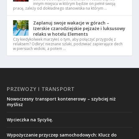
innym miejscu w którym będzie on pełnił swoją
pracę, zależy od dokładnego stanowiska na którym …
Zaplanuj swoje wakacje w górach –
Izerskie czarodziejskie pejzaże i luksusowy
relaks w hotelu Elements
Czy kiedykolwiek marzyłeś o tym, aby połączyć przygodę z
relaksem? Odkryć nieznane szlaki, podziwiać zapierające dech
w piersiach widoki, a potem …
PRZEWOZY I TRANSPORT
​Nowoczesny transport kontenerowy – szybciej niż
myślisz
Wycieczka na Sycylię.
Wypożyczanie przyczep samochodowych: Klucz do