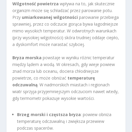
Wilgotność powietrza
wpływa na to, jak skutecznie
organizm może się schładzać przez parowanie potu.
Przy
umiarkowanej wilgotności
parowanie przebiega
sprawniej, przez co odczucie gorąca bywa łagodniejsze
mimo wysokich temperatur. W odwrotnych warunkach
(przy wysokiej wilgotności) skóra trudniej oddaje ciepło,
a dyskomfort może narastać szybciej.
Bryza morska
powstaje w wyniku różnic temperatur
między lądem a wodą. W okresach, gdy wieje powiew
znad morza lub oceanu, dociera chłodniejsze
powietrze, co może obniżać
temperaturę
odczuwalną
. W nadmorskich miastach i regionach
wiatr sprzyja przyjemniejszym odczuciom nawet wtedy,
gdy termometr pokazuje wysokie wartości.
Brzeg morski i częstsza bryza
: powiew obniża
temperaturę odczuwalną i zwiększa przewiew
podczas spacerów.