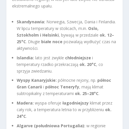
ekstremalnego upału.
Skandynawia:
Norwegia, Szwecja, Dania i Finlandia.
W lipcu temperatury w stolicach, m.in.
Oslo,
Sztokholm i Helsinki
, bywają w przedziale
ok. 12–
25°C
. Długie
białe noce
pozwalają wydłużyć czas na
aktywności.
Islandia:
lato jest zwykle
chłodniejsze
i
temperatury rzadko przekraczają
ok. 20°C
, co
sprzyja zwiedzaniu.
Wyspy Kanaryjskie:
północne rejony, np.
północ
Gran Canarii
i
północ Teneryfy
, mają klimat
subtropikalny z temperaturami
ok. 25–28°C
.
Madera:
wyspa oferuje
łagodniejszy
klimat przez
cały rok, a temperatura letnia to w przybliżeniu
ok.
24°C
.
Algarve (południowa Portugalia):
w regionie