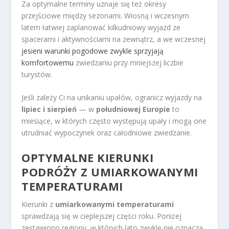
Za optymalne terminy uznaje się też okresy
przejściowe między sezonami. Wiosną i wczesnym
latem łatwiej zaplanować kilkudniowy wyjazd ze
spacerami i aktywnościami na zewnątrz, a we wczesnej
jesieni warunki pogodowe zwykle sprzyjają
komfortowemu
zwiedzaniu przy mniejszej liczbie
turystów.
Jeśli zależy Ci na unikaniu upałów, ogranicz wyjazdy na
lipiec i sierpień
— w
południowej Europie
to
miesiące, w których często występują upały i mogą one
utrudniać wypoczynek oraz całodniowe zwiedzanie.
OPTYMALNE KIERUNKI
PODRÓŻY Z UMIARKOWANYMI
TEMPERATURAMI
Kierunki z
umiarkowanymi temperaturami
sprawdzają się w cieplejszej części roku. Poniżej
zestawiono regiony, w których lato zwykle nie oznacza