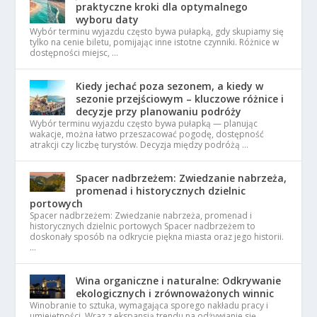
praktyczne kroki dla optymalnego
wyboru daty
Wybór terminu wyjazdu często bywa pułapką, gdy skupiamy się
tylko na cenie biletu, pomijając inne istotne czynniki. Różnice w
dostępności miejsc, …
Kiedy jechać poza sezonem, a kiedy w
sezonie przejściowym – kluczowe różnice i
decyzje przy planowaniu podróży
Wybór terminu wyjazdu często bywa pułapką — planując
wakacje, można łatwo przeszacować pogodę, dostępność
atrakcji czy liczbę turystów. Decyzja między podróżą …
Spacer nadbrzeżem: Zwiedzanie nabrzeża,
promenad i historycznych dzielnic
portowych
Spacer nadbrzeżem: Zwiedzanie nabrzeża, promenad i
historycznych dzielnic portowych Spacer nadbrzeżem to
doskonały sposób na odkrycie piękna miasta oraz jego historii.
…
Wina organiczne i naturalne: Odkrywanie
ekologicznych i zrównoważonych winnic
Winobranie to sztuka, wymagająca sporego nakładu pracy i
umiejętności. Wraz z ekspansją trendu na odżywianie się