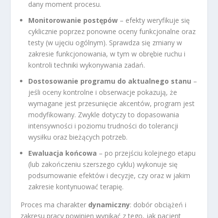
dany moment procesu.
Monitorowanie postępów
– efekty weryfikuje się
cyklicznie poprzez ponowne oceny funkcjonalne oraz
testy (w ujęciu ogólnym). Sprawdza się zmiany w
zakresie funkcjonowania, w tym w obrębie ruchu i
kontroli techniki wykonywania zadań.
Dostosowanie programu do aktualnego stanu
–
jeśli oceny kontrolne i obserwacje pokazują, że
wymagane jest przesunięcie akcentów, program jest
modyfikowany. Zwykle dotyczy to dopasowania
intensywności i poziomu trudności do tolerancji
wysiłku oraz bieżących potrzeb.
Ewaluacja końcowa
– po przejściu kolejnego etapu
(lub zakończeniu szerszego cyklu) wykonuje się
podsumowanie efektów i decyzje, czy oraz w jakim
zakresie kontynuować terapię.
Proces ma charakter
dynamiczny
: dobór obciążeń i
zakresu pracy powinien wynikać z tego, jak pacjent