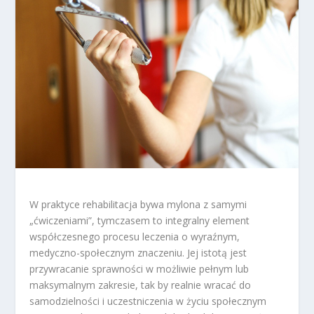
W praktyce rehabilitacja bywa mylona z samymi
„ćwiczeniami”, tymczasem to integralny element
współczesnego procesu leczenia o wyraźnym,
medyczno-społecznym znaczeniu. Jej istotą jest
przywracanie sprawności w możliwie pełnym lub
maksymalnym zakresie, tak by realnie wracać do
samodzielności i uczestniczenia w życiu społecznym