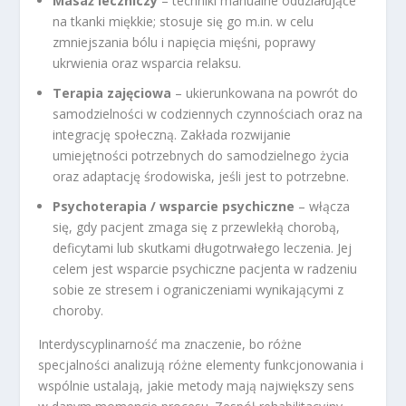
Masaż leczniczy
– techniki manualne oddziałujące
na tkanki miękkie; stosuje się go m.in. w celu
zmniejszania bólu i napięcia mięśni, poprawy
ukrwienia oraz wsparcia relaksu.
Terapia zajęciowa
– ukierunkowana na powrót do
samodzielności w codziennych czynnościach oraz na
integrację społeczną. Zakłada rozwijanie
umiejętności potrzebnych do samodzielnego życia
oraz adaptację środowiska, jeśli jest to potrzebne.
Psychoterapia / wsparcie psychiczne
– włącza
się, gdy pacjent zmaga się z przewlekłą chorobą,
deficytami lub skutkami długotrwałego leczenia. Jej
celem jest wsparcie psychiczne pacjenta w radzeniu
sobie ze stresem i ograniczeniami wynikającymi z
choroby.
Interdyscyplinarność ma znaczenie, bo różne
specjalności analizują różne elementy funkcjonowania i
wspólnie ustalają, jakie metody mają największy sens