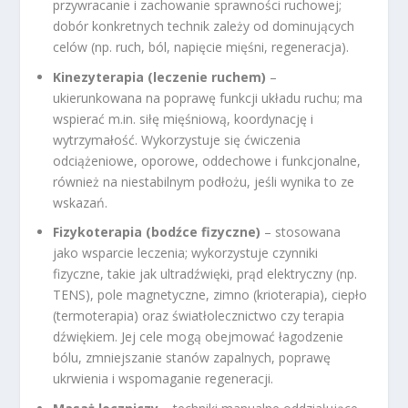
przywracanie i zachowanie sprawności ruchowej;
dobór konkretnych technik zależy od dominujących
celów (np. ruch, ból, napięcie mięśni, regeneracja).
Kinezyterapia (leczenie ruchem)
–
ukierunkowana na poprawę funkcji układu ruchu; ma
wspierać m.in. siłę mięśniową, koordynację i
wytrzymałość. Wykorzystuje się ćwiczenia
odciążeniowe, oporowe, oddechowe i funkcjonalne,
również na niestabilnym podłożu, jeśli wynika to ze
wskazań.
Fizykoterapia (bodźce fizyczne)
– stosowana
jako wsparcie leczenia; wykorzystuje czynniki
fizyczne, takie jak ultradźwięki, prąd elektryczny (np.
TENS), pole magnetyczne, zimno (krioterapia), ciepło
(termoterapia) oraz światłolecznictwo czy terapia
dźwiękiem. Jej cele mogą obejmować łagodzenie
bólu, zmniejszanie stanów zapalnych, poprawę
ukrwienia i wspomaganie regeneracji.