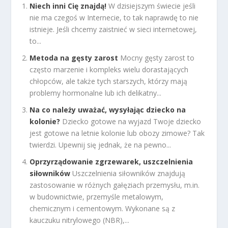
Niech inni Cię znajdą!
W dzisiejszym świecie jeśli
nie ma czegoś w Internecie, to tak naprawdę to nie
istnieje. Jeśli chcemy zaistnieć w sieci internetowej,
to...
Metoda na gęsty zarost
Mocny gęsty zarost to
często marzenie i kompleks wielu dorastających
chłopców, ale także tych starszych, którzy mają
problemy hormonalne lub ich delikatny...
Na co należy uważać, wysyłając dziecko na
kolonie?
Dziecko gotowe na wyjazd Twoje dziecko
jest gotowe na letnie kolonie lub obozy zimowe? Tak
twierdzi. Upewnij się jednak, że na pewno...
Oprzyrządowanie zgrzewarek, uszczelnienia
siłowników
Uszczelnienia siłowników znajdują
zastosowanie w różnych gałęziach przemysłu, m.in.
w budownictwie, przemyśle metalowym,
chemicznym i cementowym. Wykonane są z
kauczuku nitrylowego (NBR),...