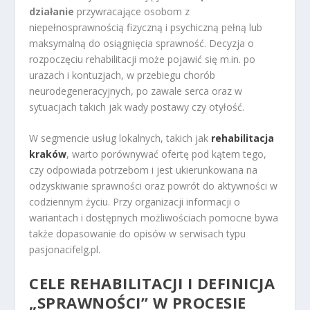
działanie
przywracające osobom z
niepełnosprawnością fizyczną i psychiczną pełną lub
maksymalną do osiągnięcia sprawność. Decyzja o
rozpoczęciu rehabilitacji może pojawić się m.in. po
urazach i kontuzjach, w przebiegu chorób
neurodegeneracyjnych, po zawale serca oraz w
sytuacjach takich jak wady postawy czy otyłość.
W segmencie usług lokalnych, takich jak
rehabilitacja
kraków
, warto porównywać ofertę pod kątem tego,
czy odpowiada potrzebom i jest ukierunkowana na
odzyskiwanie sprawności oraz powrót do aktywności w
codziennym życiu. Przy organizacji informacji o
wariantach i dostępnych możliwościach pomocne bywa
także dopasowanie do opisów w serwisach typu
pasjonacifelg.pl.
CELE REHABILITACJI I DEFINICJA
„SPRAWNOŚCI” W PROCESIE