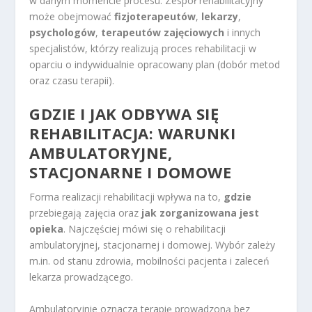
w danym momencie procesu. Zespół rehabilitacyjny
może obejmować
fizjoterapeutów
,
lekarzy
,
psychologów
,
terapeutów zajęciowych
i innych
specjalistów, którzy realizują proces rehabilitacji w
oparciu o indywidualnie opracowany plan (dobór metod
oraz czasu terapii).
GDZIE I JAK ODBYWA SIĘ
REHABILITACJA: WARUNKI
AMBULATORYJNE,
STACJONARNE I DOMOWE
Forma realizacji rehabilitacji wpływa na to,
gdzie
przebiegają zajęcia oraz
jak zorganizowana jest
opieka
. Najczęściej mówi się o rehabilitacji
ambulatoryjnej, stacjonarnej i domowej. Wybór zależy
m.in. od stanu zdrowia, mobilności pacjenta i zaleceń
lekarza prowadzącego.
Ambulatoryjnie oznacza terapię prowadzoną bez