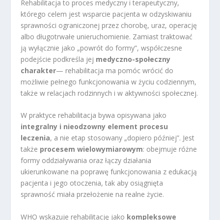
Rehabilitacja to proces medyczny i terapeutyczny,
którego celem jest wsparcie pacjenta w odzyskiwaniu
sprawności ograniczonej przez chorobę, uraz, operację
albo długotrwałe unieruchomienie. Zamiast traktować
ją wyłącznie jako „powrót do formy”, współczesne
podejście podkreśla jej
medyczno-społeczny
charakter
— rehabilitacja ma pomóc wrócić do
możliwie pełnego funkcjonowania w życiu codziennym,
także w relacjach rodzinnych i w aktywności społecznej.
W praktyce rehabilitacja bywa opisywana jako
integralny i nieodzowny element procesu
leczenia
, a nie etap stosowany „dopiero później”. Jest
także
procesem wielowymiarowym
: obejmuje różne
formy oddziaływania oraz łączy działania
ukierunkowane na poprawę funkcjonowania z edukacją
pacjenta i jego otoczenia, tak aby osiągnięta
sprawność miała przełożenie na realne życie.
WHO wskazuje rehabilitację jako
kompleksowe