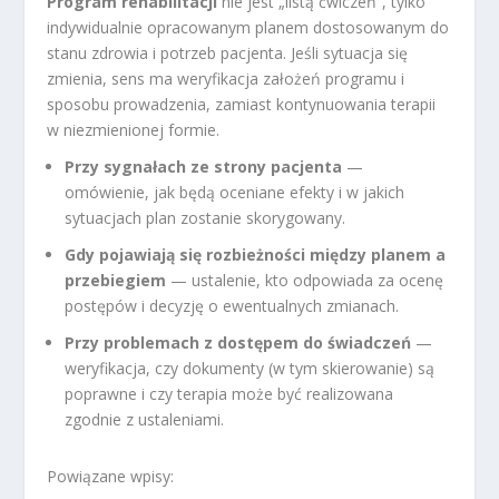
Program rehabilitacji
nie jest „listą ćwiczeń”, tylko
indywidualnie opracowanym planem dostosowanym do
stanu zdrowia i potrzeb pacjenta. Jeśli sytuacja się
zmienia, sens ma weryfikacja założeń programu i
sposobu prowadzenia, zamiast kontynuowania terapii
w niezmienionej formie.
Przy sygnałach ze strony pacjenta
—
omówienie, jak będą oceniane efekty i w jakich
sytuacjach plan zostanie skorygowany.
Gdy pojawiają się rozbieżności między planem a
przebiegiem
— ustalenie, kto odpowiada za ocenę
postępów i decyzję o ewentualnych zmianach.
Przy problemach z dostępem do świadczeń
—
weryfikacja, czy dokumenty (w tym skierowanie) są
poprawne i czy terapia może być realizowana
zgodnie z ustaleniami.
Powiązane wpisy: