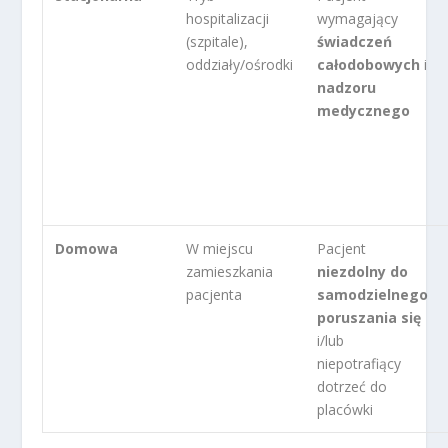
hospitalizacji
wymagający
(szpitale),
świadczeń
oddziały/ośrodki
całodobowych
i
nadzoru
medycznego
Domowa
W miejscu
Pacjent
zamieszkania
niezdolny do
pacjenta
samodzielnego
poruszania się
i/lub
niepotrafiący
dotrzeć do
placówki