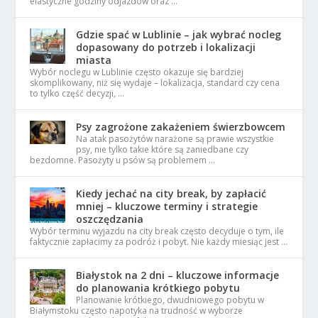
elastyczne godziny odjazdów oraz …
Gdzie spać w Lublinie – jak wybrać nocleg
dopasowany do potrzeb i lokalizacji
miasta
Wybór noclegu w Lublinie często okazuje się bardziej
skomplikowany, niż się wydaje – lokalizacja, standard czy cena
to tylko część decyzji, …
Psy zagrożone zakażeniem świerzbowcem
Na atak pasożytów narażone są prawie wszystkie
psy, nie tylko takie które są zaniedbane czy
bezdomne. Pasożyty u psów są problemem …
Kiedy jechać na city break, by zapłacić
mniej – kluczowe terminy i strategie
oszczędzania
Wybór terminu wyjazdu na city break często decyduje o tym, ile
faktycznie zapłacimy za podróż i pobyt. Nie każdy miesiąc jest …
Białystok na 2 dni – kluczowe informacje
do planowania krótkiego pobytu
Planowanie krótkiego, dwudniowego pobytu w
Białymstoku często napotyka na trudność w wyborze