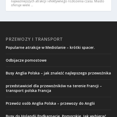
najważniejszych atrakcji i efektywnego rozłożenia czasu. Miasto
oferuje wiele …
PRZEWOZY I TRANSPORT
Popularne atrakcje w Mediolanie – krótki spacer.
Odbijacze pomostowe
Busy Anglia Polska – jak znaleźć najlepszego przewoźnika
przedstawiciel dla przewoźników na terenie Francji –
transport polska Francja
Przewóz osób Anglia Polska – przewozy do Anglii
Busy do Holandii Podkarpacie, Pomorskie. Jak wybierać