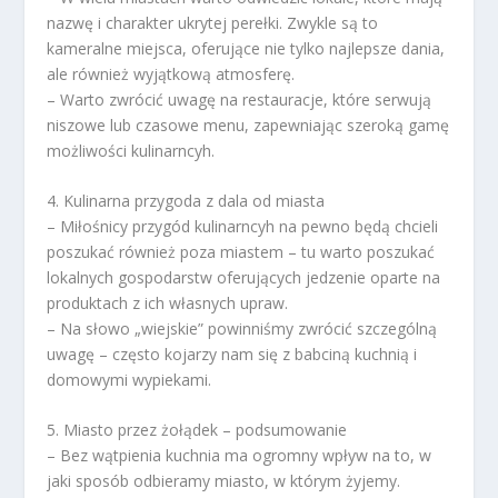
nazwę i charakter ukrytej perełki. Zwykle są to
kameralne miejsca, oferujące nie tylko najlepsze dania,
ale również wyjątkową atmosferę.
– Warto zwrócić uwagę na restauracje, które serwują
niszowe lub czasowe menu, zapewniając szeroką gamę
możliwości kulinarncyh.
4. Kulinarna przygoda z dala od miasta
– Miłośnicy przygód kulinarncyh na pewno będą chcieli
poszukać również poza miastem – tu warto poszukać
lokalnych gospodarstw oferujących jedzenie oparte na
produktach z ich własnych upraw.
– Na słowo „wiejskie” powinniśmy zwrócić szczególną
uwagę – często kojarzy nam się z babciną kuchnią i
domowymi wypiekami.
5. Miasto przez żołądek – podsumowanie
– Bez wątpienia kuchnia ma ogromny wpływ na to, w
jaki sposób odbieramy miasto, w którym żyjemy.