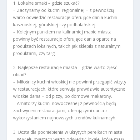
1. Lokalne smaki – gdzie szukać?
– Zaczynamy od kuchni regionalnej – z pewnością
warto odwiedzić restauracje oferujące dania kuchni
kaszubskiej, góralskiej czy podhalańskiej.
– Kolejnym punktem na kulinarniej mapie miasta
powinny być restauracje oferujące dania oparte na
produktach lokalnych, takich jak sklepiki z naturalnymi
produktami, czy targi.
2. Najlepsze restauracje miasta – gdzie warto zjeść
obiad?
– Miłośnicy kuchni włoskiej nie powinni przegapić wizyty
w restauracjach, które serwują prawdziwie autentyczne
włoskie dania – od pizzy, po domowe makarony.
– Amatorzy kuchni nowoczesnej z pewnością będą
zachwyceni restauracjami, oferującymi dania z
wykorzystaniem najnowszych trendów kulinarncyh.
3. Uczta dla podniebienia w ukrytych perełkach miasta
– W wielu miastach warto odwiedzić lokale, które mają