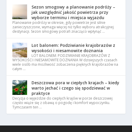
Sezon smogowy a planowanie podróży –
jak uwzględnić jakość powietrza przy
wyborze terminu i miejsca wyjazdu
Planowanie podróży w okresie, gdy powietrze jest silnie
zanieczyszczone, wymaga więcej niż tylko wyboru atrakcyjnej
destynacji. Sezon smogowy potrafi znacząco wpłynąć …
Lot balonem: Podziwianie krajobrazów z
wysokości i niesamowite doznania
LOT BALONEM: PODZIWIANIE KRAJOBRAZÓW Z
WYSOKOŚCI I NIESAMOWITE DOZNANIA W dzisiejszych czasach
wiele osób ma możliwość zobaczenia pięknych krajobrazów na
całym …
Deszczowa pora w ciepłych krajach – kiedy
warto jechać i czego się spodziewać w
praktyce
Decyzja o wyjeździe do ciepłych krajów w porze deszczowej
często wiąże się z obawą o pogodę i komfort wypoczynku.
Tymczasem ten …