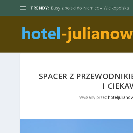
TRENDY:
Busy z polski do Niemiec – Wielkopolska
SPACER Z PRZEWODNIKI
I CIEK
Wysłany przez
hoteljulianow