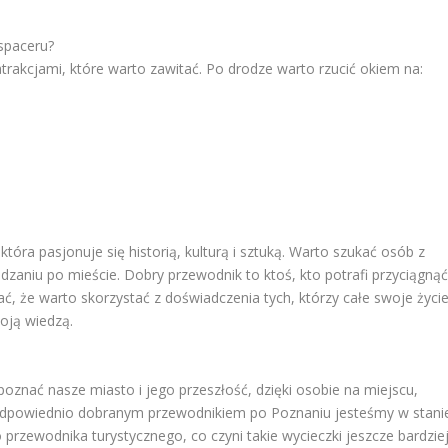
 spaceru?
rakcjami, które warto zawitać. Po drodze warto rzucić okiem na:
ra pasjonuje się historią, kulturą i sztuką. Warto szukać osób z
aniu po mieście. Dobry przewodnik to ktoś, kto potrafi przyciągną
ać, że warto skorzystać z doświadczenia tych, którzy całe swoje życi
woją wiedzą.
oznać nasze miasto i jego przeszłość, dzięki osobie na miejscu,
Z odpowiednio dobranym przewodnikiem po Poznaniu jesteśmy w stani
przewodnika turystycznego, co czyni takie wycieczki jeszcze bardzie