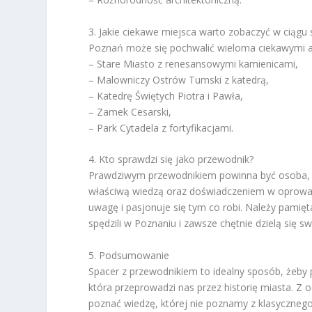
3. Jakie ciekawe miejsca warto zobaczyć w ciągu
Poznań może się pochwalić wieloma ciekawymi at
– Stare Miasto z renesansowymi kamienicami,
– Malowniczy Ostrów Tumski z katedrą,
– Katedrę Świętych Piotra i Pawła,
– Zamek Cesarski,
– Park Cytadela z fortyfikacjami.
4. Kto sprawdzi się jako przewodnik?
Prawdziwym przewodnikiem powinna być osoba, któ
właściwą wiedzą oraz doświadczeniem w oprowadz
uwagę i pasjonuje się tym co robi. Należy pamięt
spędzili w Poznaniu i zawsze chętnie dzielą się s
5. Podsumowanie
Spacer z przewodnikiem to idealny sposób, żeby p
która przeprowadzi nas przez historię miasta. 
poznać wiedzę, której nie poznamy z klasycznego 