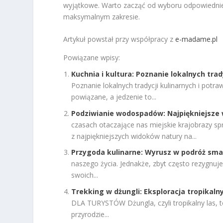
wyjątkowe. Warto zacząć od wyboru odpowiednie
maksymalnym zakresie.
Artykuł powstał przy współpracy z
e-madame.pl
Powiązane wpisy:
Kuchnia i kultura: Poznanie lokalnych trad
Poznanie lokalnych tradycji kulinarnych i potr
powiązane, a jedzenie to...
Podziwianie wodospadów: Najpiękniejsze 
czasach otaczające nas miejskie krajobrazy sp
z najpiękniejszych widoków natury na...
Przygoda kulinarne: Wyrusz w podróż sm
naszego życia. Jednakże, zbyt często rezygnu
swoich...
Trekking w dżungli: Eksploracja tropikalny
DLA TURYSTÓW Dżungla, czyli tropikalny las, to
przyrodzie...