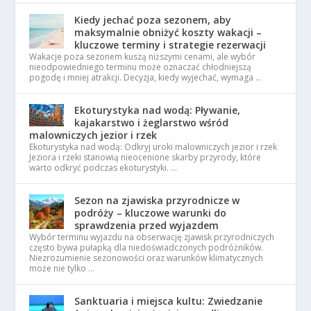
Kiedy jechać poza sezonem, aby
maksymalnie obniżyć koszty wakacji –
kluczowe terminy i strategie rezerwacji
Wakacje poza sezonem kuszą niższymi cenami, ale wybór
nieodpowiedniego terminu może oznaczać chłodniejszą
pogodę i mniej atrakcji. Decyzja, kiedy wyjechać, wymaga …
Ekoturystyka nad wodą: Pływanie,
kajakarstwo i żeglarstwo wśród
malowniczych jezior i rzek
Ekoturystyka nad wodą: Odkryj uroki malowniczych jezior i rzek
Jeziora i rzeki stanowią nieocenione skarby przyrody, które
warto odkryć podczas ekoturystyki. …
Sezon na zjawiska przyrodnicze w
podróży – kluczowe warunki do
sprawdzenia przed wyjazdem
Wybór terminu wyjazdu na obserwację zjawisk przyrodniczych
często bywa pułapką dla niedoświadczonych podróżników.
Niezrozumienie sezonowości oraz warunków klimatycznych
może nie tylko …
Sanktuaria i miejsca kultu: Zwiedzanie