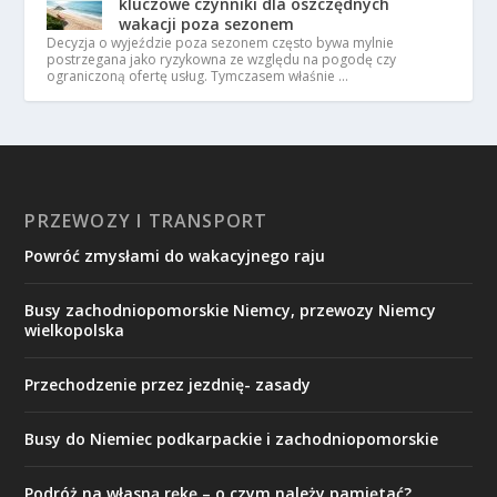
kluczowe czynniki dla oszczędnych
wakacji poza sezonem
Decyzja o wyjeździe poza sezonem często bywa mylnie
postrzegana jako ryzykowna ze względu na pogodę czy
ograniczoną ofertę usług. Tymczasem właśnie …
PRZEWOZY I TRANSPORT
Powróć zmysłami do wakacyjnego raju
Busy zachodniopomorskie Niemcy, przewozy Niemcy
wielkopolska
Przechodzenie przez jezdnię- zasady
Busy do Niemiec podkarpackie i zachodniopomorskie
Podróż na własną rękę – o czym należy pamiętać?