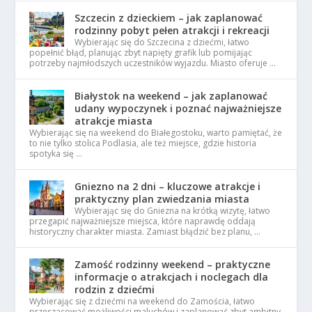
Szczecin z dzieckiem – jak zaplanować
rodzinny pobyt pełen atrakcji i rekreacji
Wybierając się do Szczecina z dziećmi, łatwo
popełnić błąd, planując zbyt napięty grafik lub pomijając
potrzeby najmłodszych uczestników wyjazdu. Miasto oferuje …
Białystok na weekend – jak zaplanować
udany wypoczynek i poznać najważniejsze
atrakcje miasta
Wybierając się na weekend do Białegostoku, warto pamiętać, że
to nie tylko stolica Podlasia, ale też miejsce, gdzie historia
spotyka się …
Gniezno na 2 dni – kluczowe atrakcje i
praktyczny plan zwiedzania miasta
Wybierając się do Gniezna na krótką wizytę, łatwo
przegapić najważniejsze miejsca, które naprawdę oddają
historyczny charakter miasta. Zamiast błądzić bez planu, …
Zamość rodzinny weekend – praktyczne
informacje o atrakcjach i noclegach dla
rodzin z dziećmi
Wybierając się z dziećmi na weekend do Zamościa, łatwo
przeszacować możliwości maluchów i zaplanować zbyt ambitny