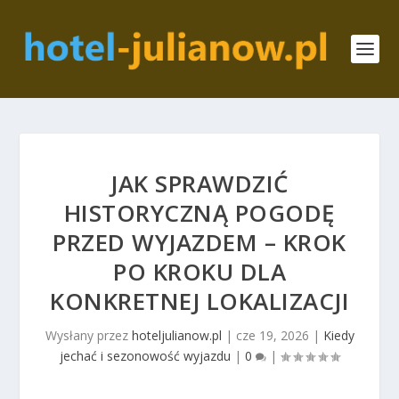
JAK SPRAWDZIĆ
HISTORYCZNĄ POGODĘ
PRZED WYJAZDEM – KROK
PO KROKU DLA
KONKRETNEJ LOKALIZACJI
Wysłany przez
hoteljulianow.pl
|
cze 19, 2026
|
Kiedy
jechać i sezonowość wyjazdu
|
0
|