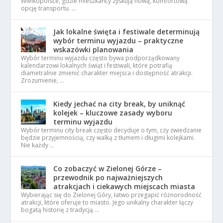
Wielkopolsce, gdzie mieszkańcy zyskują nową, komfortową
opcję transportu. …
Jak lokalne święta i festiwale determinują
wybór terminu wyjazdu – praktyczne
wskazówki planowania
Wybór terminu wyjazdu często bywa podporządkowany
kalendarzowi lokalnych świąt i festiwali, które potrafią
diametralnie zmienić charakter miejsca i dostępność atrakcji.
Zrozumienie, …
Kiedy jechać na city break, by uniknąć
kolejek – kluczowe zasady wyboru
terminu wyjazdu
Wybór terminu city break często decyduje o tym, czy zwiedzanie
będzie przyjemnością, czy walką z tłumem i długimi kolejkami.
Nie każdy …
Co zobaczyć w Zielonej Górze –
przewodnik po najważniejszych
atrakcjach i ciekawych miejscach miasta
Wybierając się do Zielonej Góry, łatwo przegapić różnorodność
atrakcji, które oferuje to miasto. Jego unikalny charakter łączy
bogatą historię z tradycją …