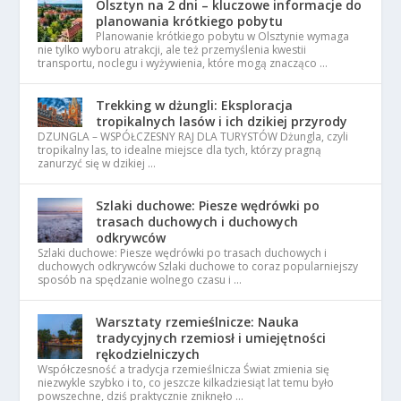
Olsztyn na 2 dni – kluczowe informacje do
planowania krótkiego pobytu
Planowanie krótkiego pobytu w Olsztynie wymaga
nie tylko wyboru atrakcji, ale też przemyślenia kwestii
transportu, noclegu i wyżywienia, które mogą znacząco …
Trekking w dżungli: Eksploracja
tropikalnych lasów i ich dzikiej przyrody
DZUNGLA – WSPÓŁCZESNY RAJ DLA TURYSTÓW Dżungla, czyli
tropikalny las, to idealne miejsce dla tych, którzy pragną
zanurzyć się w dzikiej …
Szlaki duchowe: Piesze wędrówki po
trasach duchowych i duchowych
odkrywców
Szlaki duchowe: Piesze wędrówki po trasach duchowych i
duchowych odkrywców Szlaki duchowe to coraz popularniejszy
sposób na spędzanie wolnego czasu i …
Warsztaty rzemieślnicze: Nauka
tradycyjnych rzemiosł i umiejętności
rękodzielniczych
Współczesność a tradycja rzemieślnicza Świat zmienia się
niezwykle szybko i to, co jeszcze kilkadziesiąt lat temu było
powszechne, dziś praktycznie zniknęło …