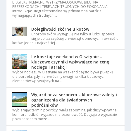
BIEGI EKSTREMALNE: WYTRZYMAŁOŚCIOWE BIEGI NA
PRZESZKODACH I TERENACH TRUDNYCH DO POKONANIA
Introdukcja: Biegi ekstremalne są jednym z najbardziej
wymagających i trudnych …
Dolegliwości skórne u kotów
Choroby skóry występują nie tylko u ludzi, spotyka
się je coraz częściej u zwierząt domowych, również u
kotów. Jedną z najczęściej …
Ile kosztuje weekend w Olsztynie –
kluczowe czynniki wpływające na cenę
noclegu i atrakcji
Wybór noclegu w Olsztynie na weekend często bywa pułapką
dla portfela, gdy nie zwrócimy uwagi na kilka kluczowych
elementów wpływających na …
Wyjazd poza sezonem – kluczowe zalety i
ograniczenia dla świadomych
podróżników
Wybierając termin podróży, wielu zapomina, jak duży wpływ na
komfort i odbiór wyjazdu ma sezonowość. Decyzja o wyjeździe
poza sezonem może …