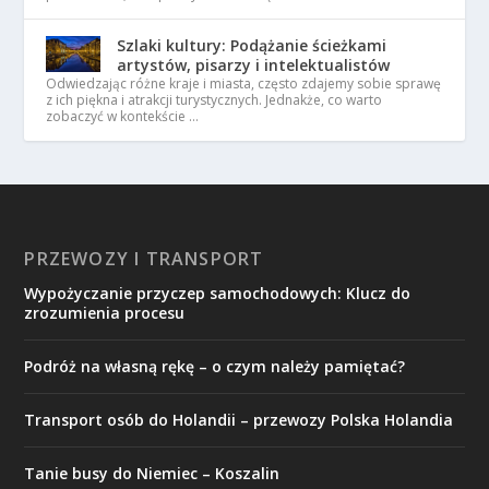
Szlaki kultury: Podążanie ścieżkami
artystów, pisarzy i intelektualistów
Odwiedzając różne kraje i miasta, często zdajemy sobie sprawę
z ich piękna i atrakcji turystycznych. Jednakże, co warto
zobaczyć w kontekście …
PRZEWOZY I TRANSPORT
Wypożyczanie przyczep samochodowych: Klucz do
zrozumienia procesu
Podróż na własną rękę – o czym należy pamiętać?
Transport osób do Holandii – przewozy Polska Holandia
Tanie busy do Niemiec – Koszalin