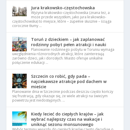
Jura krakowsko-częstochowska
Wyżyna krakowsko-częstochowska (znana też, a
może przede wszystkim, jako jura krakowsko-
częstochowska) to miejsce, które – zupełnie słusznie – ściąga
corocznie tłumy …
Toruń z dzieckiem – jak zaplanować
rodzinny pobyt pełen atrakcji i nauki
Planowanie rodzinnego pobytu w Toruniu wymaga
uwzględnienia różnorodnych atrakcji, które zainteresują
zarówno dzieci, jak i dorosłych. Miasto oferuje unikalne
połączenie edukacji …
Szczecin co robić, gdy pada –
najciekawsze atrakcje pod dachem w
mieście
Planowanie dnia w Szczecinie podczas deszczu często kończy
się frustracją, gdy okazuje się, że wiele atrakcji na świeżym
powietrzu jest niedostępnych. …
Kiedy lecieć do ciepłych krajów – jak
wybrać najlepszy czas na wakacje i
uniknąć sezonu monsunowego
Wybór terminu wyjazdu do ciepłych krajów często decyduje o