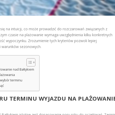
 się na intuicji, co może prowadzić do rozczarowań związanych z
pszym czasie na plażowanie wymaga uwzględnienia kilku konkretnych
ość wypoczynku. Zrozumienie tych kryteriów pozwoli lepiej
 i warunków sezonowych.
żowanie nad Bałtykiem
lażowania
 wybór terminu
nąć
RU TERMINU WYJAZDU NA PLAŻOWANI
 Bałtykiem istotne jest dopasowanie pory roku do oczekiwań. Termi