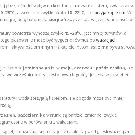
ają bezpośredni wpływ na komfort plażowania. Latem, zwłaszcza w
20–28°C
, a woda ma zwykle około
18–22°C
, co
sprzyja kąpielom
. W
hmurną pogodą, natomiast
sierpień
zwykle daje więcej słonecznych dni
atury powietrza wynoszą zwykle
15–20°C
, jest mniej turystów, a
tego plażowanie może być wygodne również po
wakacjach
.
erom i aktywnościom innym niż kąpiele, natomiast
zima
bywa surow
jest bardziej
zmienna
(m.in. w
maju, czerwcu i październiku
), ale
zcza we
wrześniu
, który często bywa łagodny. Jesienią w powietrzu
ratury i woda sprzyjają kąpielom, ale pogoda może być mniej
rzają).
esień, październik):
warunki są bardziej zmienne, zwykle
ją ograniczone w porównaniu z wakacjami.
t kąpiel, sprawdzają się miesiące z cieplejszą wodą; jeśli ważniejsze s