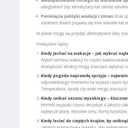
Niedopasowanie noclegu do warunków upa
udogodnień (np. klimatyzacji lub cienia) utrud
Pominięcie polityki anulacji i zmian:
brak sp
ostatnich dniach pojawią się inne warunki lub i
W planie mogą się przydać alternatywne daty ora
Powiązane wpisy:
Kiedy jechać na wakacje – jak wybrać najl
Wybór terminu wakacji to często balansowanie
dostępność atrakcji mogą znacząco wpłynąć na
Kiedy pogoda naprawdę sprzyja – najważn
odpowiedniego momentu na wyjazd często byw
Temperatura, opady czy wiatr mogą znacząco z
Kiedy unikać sezonu wysokiego – kluczow
terminu wyjazdu często decyduje o jakości cał
najlepsze plany. Wysokie ceny, tłumy turystów..
Kiedy lecieć do ciepłych krajów, by unikn
ciepłych krajów bywa pułapką, gdy wybierzemy