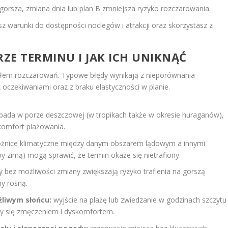
gorsza, zmiana dnia lub plan B zmniejsza ryzyko rozczarowania.
z warunki do dostępności noclegów i atrakcji oraz skorzystasz z
ZE TERMINU I JAK ICH UNIKNĄĆ
łem rozczarowań. Typowe błędy wynikają z nieporównania
czekiwaniami oraz z braku elastyczności w planie.
ypada w porze deszczowej (w tropikach także w okresie huraganów),
komfort plażowania.
żnice klimatyczne między danym obszarem lądowym a innymi
py zimą) mogą sprawić, że termin okaże się nietrafiony.
 bez możliwości zmiany zwiększają ryzyko trafienia na gorszą
y rosną.
żliwym słońcu:
wyjście na plażę lub zwiedzanie w godzinach szczytu
czy się zmęczeniem i dyskomfortem.