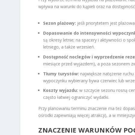
wpływa na warunki do kąpieli oraz na dostępność 
Sezon plażowy:
jeśli priorytetem jest plażowan
Dopasowanie do intensywności wypoczyn
są okresy letnie; na spacery i aktywności o s
letniego, a także wrzesień.
Dostępność noclegów i wyprzedzenie reze
miesiące przed wyjazdem), a poza sezonem zw
Tłumy turystów:
największe natężenie ruchu n
wypoczynku wybierany bywa czerwiec lub wrze
Koszty wyjazdu:
w szczycie sezonu rosną cen
często łatwiej ograniczyć wydatki.
Przy planowaniu terminu znaczenie ma też dopaso
ośrodki zapewniają więcej atrakcji), a w mniejsz
ZNACZENIE WARUNKÓW POG