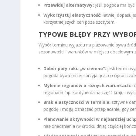
Przewiduj alternatywy:
jeśli pogoda ma być 
Wykorzystuj elastyczność:
łatwiej dopasujes
korzystniejszych cen poza szczytem.
TYPOWE BŁĘDY PRZY WYBOR
Wybór terminu wyjazdu na plażowanie bywa źród
sezonowości i warunków w miejscu docelowym z o
Dobór pory roku „w ciemno”:
jeśli termin w
pogoda bywa mniej sprzyjająca, co ogranicza 
Mylenie regionów o różnych warunkach:
ró
regionami (np. kontynentalna część kraju i wys
Brak elastyczności w terminie:
sztywne daty
pogodę i mogą oznaczać przepłacanie, gdy cen
Planowanie aktywności w najbardziej ucią
nasłonecznienia (w środku dnia) częściej koń