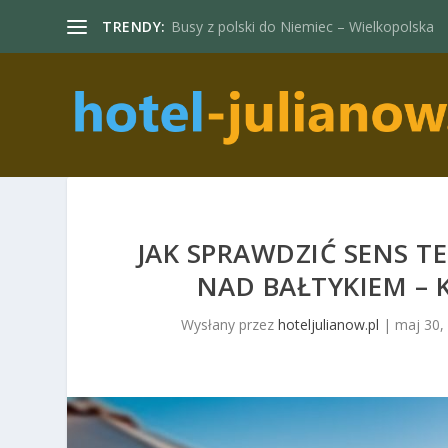
TRENDY:
Busy z polski do Niemiec – Wielkopolska
JAK SPRAWDZIĆ SENS 
NAD BAŁTYKIEM –
Wysłany przez
hoteljulianow.pl
|
maj 30,