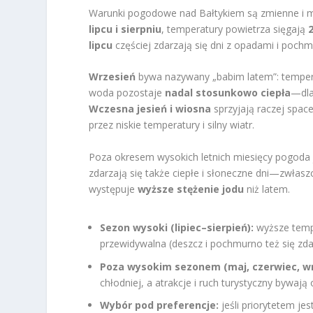
Warunki pogodowe nad Bałtykiem są zmienne i m
lipcu i sierpniu
, temperatury powietrza sięgają
lipcu
częściej zdarzają się dni z opadami i poc
Wrzesień
bywa nazywany „babim latem”: temper
woda pozostaje
nadal stosunkowo ciepła
—dla
Wczesna jesień i wiosna
sprzyjają raczej spac
przez niskie temperatury i silny wiatr.
Poza okresem wysokich letnich miesięcy pogoda 
zdarzają się także ciepłe i słoneczne dni—zwłas
występuje
wyższe stężenie jodu
niż latem.
Sezon wysoki (lipiec–sierpień):
wyższe tempe
przewidywalna (deszcz i pochmurno też się zda
Poza wysokim sezonem (maj, czerwiec, wrz
chłodniej, a atrakcje i ruch turystyczny bywa
Wybór pod preferencje:
jeśli priorytetem jes