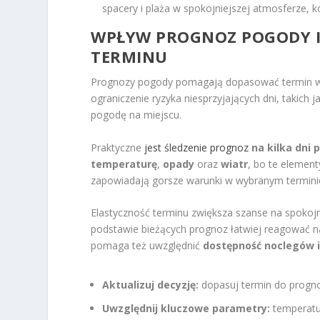
spacery i plaża w spokojniejszej atmosferze, k
WPŁYW PROGNOZ POGODY I
TERMINU
Prognozy pogody pomagają dopasować termin wy
ograniczenie ryzyka niesprzyjających dni, takich 
pogodę na miejscu.
Praktyczne
jest śledzenie prognoz
na kilka dni
temperaturę
,
opady
oraz
wiatr
, bo te elemen
zapowiadają gorsze warunki w wybranym terminie,
Elastyczność terminu zwiększa szanse na spokojn
podstawie bieżących prognoz łatwiej reagować na 
pomaga też uwzględnić
dostępność noclegów i
Aktualizuj decyzję:
dopasuj termin do prognoz
Uwzględnij kluczowe parametry:
temperatur