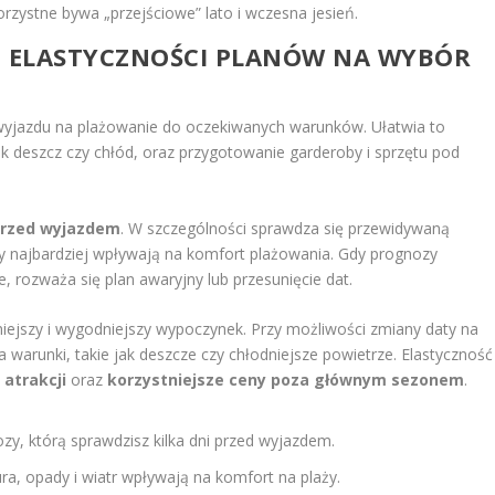
orzystne bywa „przejściowe” lato i wczesna jesień.
 ELASTYCZNOŚCI PLANÓW NA WYBÓR
jazdu na plażowanie do oczekiwanych warunków. Ułatwia to
jak deszcz czy chłód, oraz przygotowanie garderoby i sprzętu pod
 przed wyjazdem
. W szczególności sprawdza się przewidywaną
ty najbardziej wpływają na komfort plażowania. Gdy prognozy
 rozważa się plan awaryjny lub przesunięcie dat.
iejszy i wygodniejszy wypoczynek. Przy możliwości zmiany daty na
warunki, takie jak deszcze czy chłodniejsze powietrze. Elastyczność
 atrakcji
oraz
korzystniejsze ceny poza głównym sezonem
.
y, którą sprawdzisz kilka dni przed wyjazdem.
a, opady i wiatr wpływają na komfort na plaży.