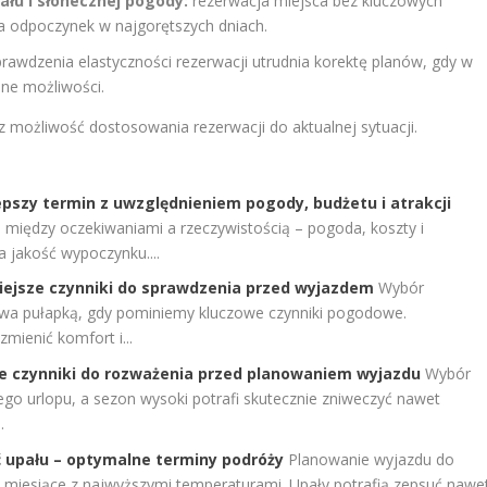
łu i słonecznej pogody:
rezerwacja miejsca bez kluczowych
nia odpoczynek w najgorętszych dniach.
rawdzenia elastyczności rezerwacji utrudnia korektę planów, gdy w
nne możliwości.
z możliwość dostosowania rezerwacji do aktualnej sytuacji.
epszy termin z uwzględnieniem pogody, budżetu i atrakcji
 między oczekiwaniami a rzeczywistością – pogoda, koszty i
 jakość wypoczynku....
iejsze czynniki do sprawdzenia przed wyjazdem
Wybór
a pułapką, gdy pominiemy kluczowe czynniki pogodowe.
mienić komfort i...
e czynniki do rozważenia przed planowaniem wyjazdu
Wybór
ego urlopu, a sezon wysoki potrafi skutecznie zniweczyć nawet
.
ąć upału – optymalne terminy podróży
Planowanie wyjazdu do
 miesiące z najwyższymi temperaturami. Upały potrafią zepsuć nawe