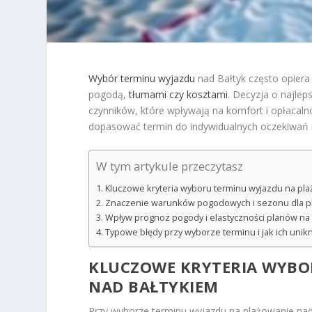
Wybór terminu wyjazdu
nad Bałtyk często opiera
pogodą,
tłumami czy kosztami
. Decyzja o najle
czynników, które wpływają na komfort i opłacaln
dopasować termin do indywidualnych oczekiwań
W tym artykule przeczytasz
Kluczowe kryteria wyboru terminu wyjazdu na pla
Znaczenie warunków pogodowych i sezonu dla p
Wpływ prognoz pogody i elastyczności planów na
Typowe błędy przy wyborze terminu i jak ich unik
KLUCZOWE KRYTERIA WYBO
NAD BAŁTYKIEM
Przy wyborze terminu wyjazdu na plażowanie nad