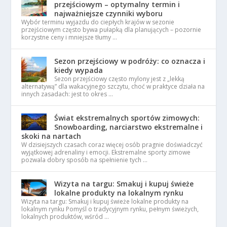
przejściowym – optymalny termin i
najważniejsze czynniki wyboru
Wybór terminu wyjazdu do ciepłych krajów w sezonie
przejściowym często bywa pułapką dla planujących – pozornie
korzystne ceny i mniejsze tłumy …
Sezon przejściowy w podróży: co oznacza i
kiedy wypada
Sezon przejściowy często mylony jest z „lekką
alternatywą” dla wakacyjnego szczytu, choć w praktyce działa na
innych zasadach: jest to okres …
Świat ekstremalnych sportów zimowych:
Snowboarding, narciarstwo ekstremalne i
skoki na nartach
W dzisiejszych czasach coraz więcej osób pragnie doświadczyć
wyjątkowej adrenaliny i emocji. Ekstremalne sporty zimowe
pozwala dobry sposób na spełnienie tych …
Wizyta na targu: Smakuj i kupuj świeże
lokalne produkty na lokalnym rynku
Wizyta na targu: Smakuj i kupuj świeże lokalne produkty na
lokalnym rynku Pomyśl o tradycyjnym rynku, pełnym świeżych,
lokalnych produktów, wśród …