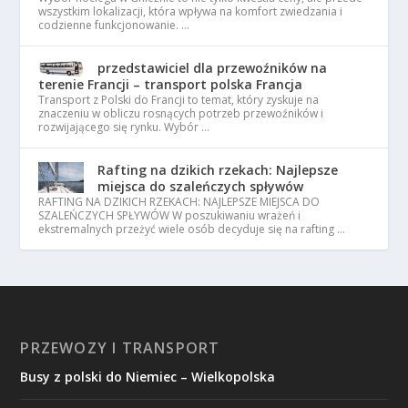
wszystkim lokalizacji, która wpływa na komfort zwiedzania i
codzienne funkcjonowanie. …
przedstawiciel dla przewoźników na
terenie Francji – transport polska Francja
Transport z Polski do Francji to temat, który zyskuje na
znaczeniu w obliczu rosnących potrzeb przewoźników i
rozwijającego się rynku. Wybór …
Rafting na dzikich rzekach: Najlepsze
miejsca do szaleńczych spływów
RAFTING NA DZIKICH RZEKACH: NAJLEPSZE MIEJSCA DO
SZALEŃCZYCH SPŁYWÓW W poszukiwaniu wrażeń i
ekstremalnych przeżyć wiele osób decyduje się na rafting …
PRZEWOZY I TRANSPORT
Busy z polski do Niemiec – Wielkopolska