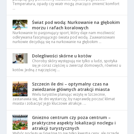
Temperatura, opady czy wiatr mogą znacząco zmienić komfort
…
Świat pod wodą: Nurkowanie na głębokim
morzu i rafach koralowych
Nurkowanie to pasjonujący sport, który daje nam możliwość
odkrywania fascynującego świata pod wodą. Zaawansowani
nurkowie decydują się na nurkowanie na głębokim …
Dolegliwości skórne u kotów
Choroby skóry występują nie tylko u ludzi, spotyka
się je coraz częściej u zwierząt domowych, również u
kotów. Jedną z najczęściej …
Szczecin ile dni – optymalny czas na
zwiedzanie głównych atrakcji miasta
Wielu turystów planując wizytę w Szczecinie,
zastanawia się, ile dni wystarczy, by naprawdę poczuć klimat
miasta i zobaczyć jego kluczowe atrakcje. …
Gniezno centrum czy poza centrum –
praktyczne aspekty lokalizacji noclegu i
atrakcji turystycznych
Wybór noclegu w Gnieźnie to nie tylko kwestia ceny, ale przede