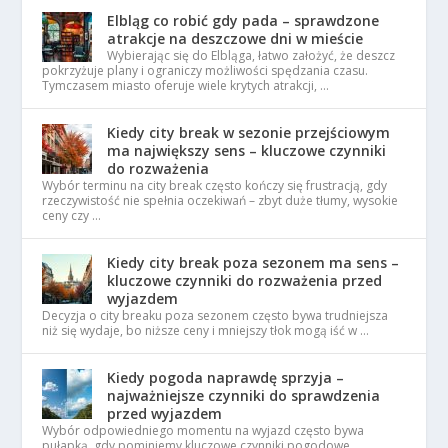
Elbląg co robić gdy pada – sprawdzone
atrakcje na deszczowe dni w mieście
Wybierając się do Elbląga, łatwo założyć, że deszcz
pokrzyżuje plany i ograniczy możliwości spędzania czasu.
Tymczasem miasto oferuje wiele krytych atrakcji, …
Kiedy city break w sezonie przejściowym
ma największy sens – kluczowe czynniki
do rozważenia
Wybór terminu na city break często kończy się frustracją, gdy
rzeczywistość nie spełnia oczekiwań – zbyt duże tłumy, wysokie
ceny czy …
Kiedy city break poza sezonem ma sens –
kluczowe czynniki do rozważenia przed
wyjazdem
Decyzja o city breaku poza sezonem często bywa trudniejsza
niż się wydaje, bo niższe ceny i mniejszy tłok mogą iść w …
Kiedy pogoda naprawdę sprzyja –
najważniejsze czynniki do sprawdzenia
przed wyjazdem
Wybór odpowiedniego momentu na wyjazd często bywa
pułapką, gdy pominiemy kluczowe czynniki pogodowe.