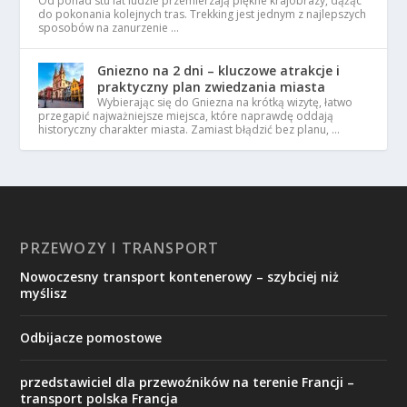
Od ponad stu lat ludzie przemierzają piękne krajobrazy, dążąc
do pokonania kolejnych tras. Trekking jest jednym z najlepszych
sposobów na zanurzenie …
Gniezno na 2 dni – kluczowe atrakcje i
praktyczny plan zwiedzania miasta
Wybierając się do Gniezna na krótką wizytę, łatwo
przegapić najważniejsze miejsca, które naprawdę oddają
historyczny charakter miasta. Zamiast błądzić bez planu, …
PRZEWOZY I TRANSPORT
​Nowoczesny transport kontenerowy – szybciej niż
myślisz
Odbijacze pomostowe
przedstawiciel dla przewoźników na terenie Francji –
transport polska Francja