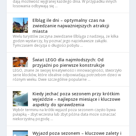
dają możliwość wygranej każdego dnia. W przypadku innych
losowania odbywają się …
Elbląg ile dni – optymalny czas na
zwiedzanie najważniejszych atrakcji
miasta
Wielu turystów zaczyna zwiedzanie Elbląga z nadzieją, że kilka
godzin wystarczy, by poznać jego najciekawsze zakątki.
Tymczasem decyzja o długości pobytu …
Świat LEGO dla najmłodszych: Od
przyjaźni po pierwsze konstrukcje
LEGO, znane ze swojej kreatywności i innowacyjności, stworzyło
serie klocków, które idealnie odpowiadają potrzebom dzieci w
różnym wieku. Dwie szczególnie popularne …
Kiedy jechać poza sezonem przy krótkim
wyjeździe – najlepsze miesiące i kluczowe
aspekty do sprawdzenia
Wybór terminu na krótki wyjazd poza sezonem często bywa
pułapką – zbyt wczesna lub zbyt późna data może oznaczać
niekorzystną pogodę …
Wyjazd poza sezonem – kluczowe zalety i