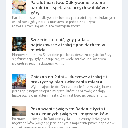
Paralotniarstwo: Odkrywanie lotu na
paralotni i spektakularnych widoków z
góry
Paralotniarstwo: odkrywanie lotu na paralotni i spektakularnych
widoków z góry Paralotniarstwo to jedna z najszybciej
rozwijających się w Polsce dyscyplin sportu. …
Szczecin co robić, gdy pada –
najciekawsze atrakcje pod dachem w
mieście
Planowanie dnia w Szczecinie podczas deszczu często kończy
się frustracją, gdy okazuje się, że wiele atrakcji na świeżym
powietrzu jest niedostępnych. …
Gniezno na 2 dni – kluczowe atrakcje i
praktyczny plan zwiedzania miasta
Wybierając się do Gniezna na krótką wizytę, łatwo
przegapić najważniejsze miejsca, które naprawdę oddają
historyczny charakter miasta. Zamiast błądzić bez planu, …
Poznawanie świętych: Badanie życia i
nauk znanych świętych i męczenników
Poznawanie świętych: Badanie życia i nauk znanych świętych i
męczenników Świętość jest jednym z najważniejszych aspektów
chrześcijańskiej wiary. Święci są uważani …