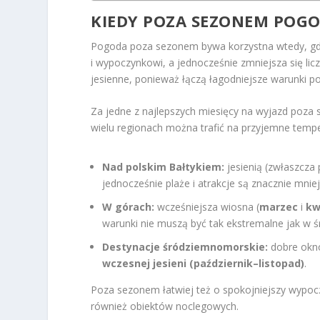
KIEDY POZA SEZONEM POGO
Pogoda poza sezonem bywa korzystna wtedy, gdy
i wypoczynkowi, a jednocześnie zmniejsza się lic
jesienne, ponieważ łączą łagodniejsze warunki 
Za jedne z najlepszych miesięcy na wyjazd poza 
wielu regionach można trafić na przyjemne tempera
Nad polskim Bałtykiem:
jesienią (zwłaszcza
jednocześnie plaże i atrakcje są znacznie mnie
W górach:
wcześniejsza wiosna (
marzec
i
kw
warunki nie muszą być tak ekstremalne jak w ś
Destynacje śródziemnomorskie:
dobre okn
wczesnej jesieni (październik–listopad)
.
Poza sezonem łatwiej też o spokojniejszy wypoczy
również obiektów noclegowych.