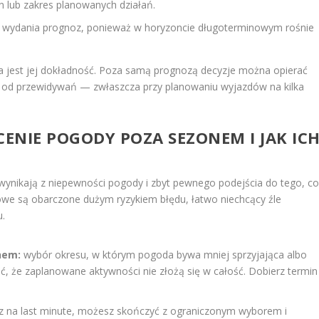
lub zakres planowanych działań.
e wydania prognoz, ponieważ w horyzoncie długoterminowym rośnie
za jest jej dokładność. Poza samą prognozą decyzje można opierać
ć od przewidywań — zwłaszcza przy planowaniu wyjazdów na kilka
CENIE POGODY POZA SEZONEM I JAK IC
ynikają z niepewności pogody i zbyt pewnego podejścia do tego, c
owe są obarczone dużym ryzykiem błędu, łatwo niechcący źle
u.
nem:
wybór okresu, w którym pogoda bywa mniej sprzyjająca albo
ić, że zaplanowane aktywności nie złożą się w całość. Dobierz termin
ysz na last minute, możesz skończyć z ograniczonym wyborem i