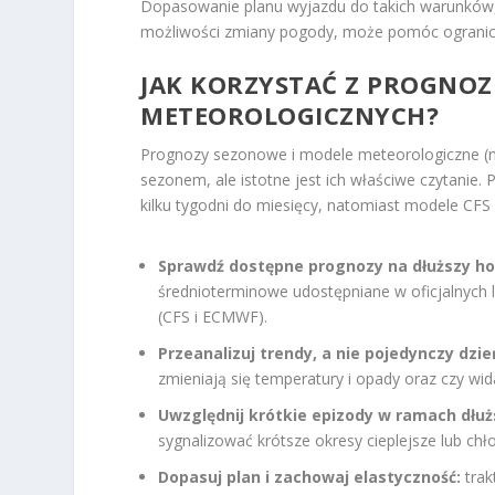
Dopasowanie planu wyjazdu do takich warunków, 
możliwości zmiany pogody, może pomóc ograniczy
JAK KORZYSTAĆ Z PROGNOZ
METEOROLOGICZNYCH?
Prognozy sezonowe i modele meteorologiczne (
sezonem, ale istotne jest ich właściwe czytani
kilku tygodni do miesięcy, natomiast modele C
Sprawdź dostępne prognozy na dłuższy ho
średnioterminowe udostępniane w oficjalnych 
(CFS i ECMWF).
Przeanalizuj trendy, a nie pojedynczy dzie
zmieniają się temperatury i opady oraz czy w
Uwzględnij krótkie epizody w ramach dłu
sygnalizować krótsze okresy cieplejsze lub ch
Dopasuj plan i zachowaj elastyczność:
trak