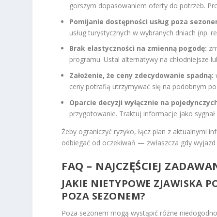
gorszym dopasowaniem oferty do potrzeb. Pro
Pomijanie dostępności usług poza sezone
usług turystycznych w wybranych dniach (np. re
Brak elastyczności na zmienną pogodę:
zm
programu. Ustal alternatywy na chłodniejsze l
Założenie, że ceny zdecydowanie spadną:
ceny potrafią utrzymywać się na podobnym poz
Oparcie decyzji wyłącznie na pojedynczyc
przygotowanie. Traktuj informacje jako sygnał 
Żeby ograniczyć ryzyko, łącz plan z aktualnymi 
odbiegać od oczekiwań — zwłaszcza gdy wyjazd
FAQ – NAJCZĘŚCIEJ ZADAWA
JAKIE NIETYPOWE ZJAWISKA
POZA SEZONEM?
Poza sezonem mogą wystąpić różne niedogodnoś