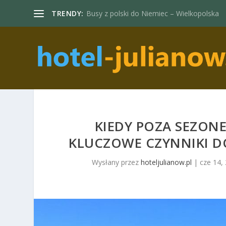
TRENDY:
Busy z polski do Niemiec – Wielkopolska
KIEDY POZA SEZON
KLUCZOWE CZYNNIKI D
Wysłany przez
hoteljulianow.pl
|
cze 14,