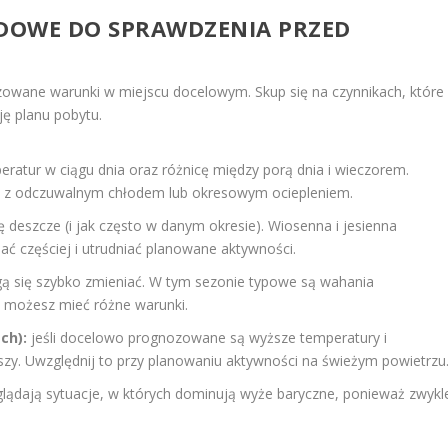
DOWE DO SPRAWDZENIA PRZED
wane warunki w miejscu docelowym. Skup się na czynnikach, które
ję planu pobytu.
atur w ciągu dnia oraz różnicę między porą dnia i wieczorem.
arze z odczuwalnym chłodem lub okresowym ociepleniem.
 deszcze (i jak często w danym okresie). Wiosenna i jesienna
ć częściej i utrudniać planowane aktywności.
gą się szybko zmieniać. W tym sezonie typowe są wahania
 możesz mieć różne warunki.
ch):
jeśli docelowo prognozowane są wyższe temperatury i
szy. Uwzględnij to przy planowaniu aktywności na świeżym powietrzu
lądają sytuacje, w których dominują wyże baryczne, ponieważ zwykl