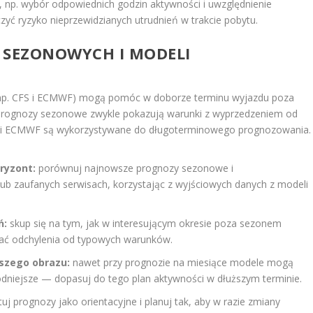
np. wybór odpowiednich godzin aktywności i uwzględnienie
ć ryzyko nieprzewidzianych utrudnień w trakcie pobytu.
 SEZONOWYCH I MODELI
np. CFS i ECMWF) mogą pomóc w doborze terminu wyjazdu poza
e. Prognozy sezonowe zwykle pokazują warunki z wyprzedzeniem od
FS i ECMWF są wykorzystywane do długoterminowego prognozowania.
ryzont:
porównuj najnowsze prognozy sezonowe i
lub zaufanych serwisach, korzystając z wyjściowych danych z modeli
ń:
skup się na tym, jak w interesującym okresie poza sezonem
idać odchylenia od typowych warunków.
ższego obrazu:
nawet przy prognozie na miesiące modele mogą
łodniejsze — dopasuj do tego plan aktywności w dłuższym terminie.
tuj prognozy jako orientacyjne i planuj tak, aby w razie zmiany