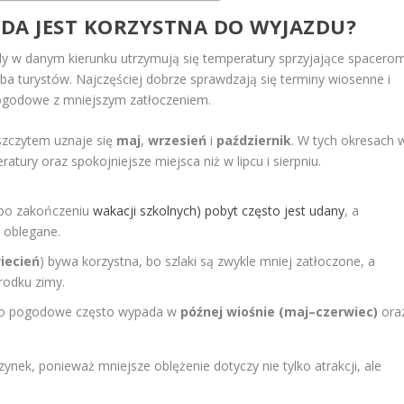
DA JEST KORZYSTNA DO WYJAZDU?
 w danym kierunku utrzymują się temperatury sprzyjające spacero
zba turystów. Najczęściej dobrze sprawdzają się terminy wiosenne i
pogodowe z mniejszym zatłoczeniem.
szczytem uznaje się
maj
,
wrzesień
i
październik
. W tych okresach 
tury oraz spokojniejsze miejsca niż w lipcu i sierpniu.
 po zakończeniu
wakacji szkolnych) pobyt często jest udany
, a
j oblegane.
iecień
) bywa korzystna, bo szlaki są zwykle mniej zatłoczone, a
rodku zimy.
o pogodowe często wypada w
późnej wiośnie (maj–czerwiec)
ora
nek, ponieważ mniejsze oblężenie dotyczy nie tylko atrakcji, ale