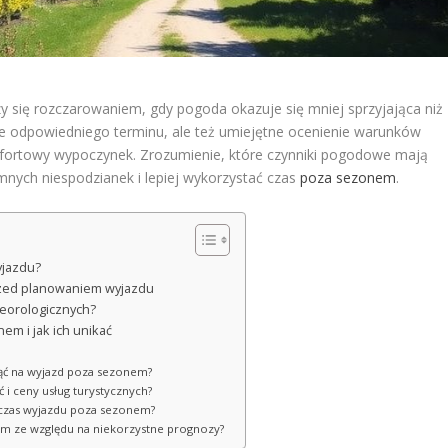
 się rozczarowaniem, gdy pogoda okazuje się mniej sprzyjająca niż
ie odpowiedniego terminu, ale też umiejętne ocenienie warunków
mfortowy wypoczynek. Zrozumienie, które czynniki pogodowe mają
mnych niespodzianek i lepiej wykorzystać czas
poza sezonem
.
yjazdu?
zed planowaniem wyjazdu
teorologicznych?
em i jak ich unikać
ąć na wyjazd poza sezonem?
i ceny usług turystycznych?
dczas wyjazdu poza sezonem?
m ze względu na niekorzystne prognozy?