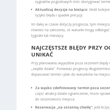
sygnałów pogodowych móc skorygować termin 
Aktualizuj decyzje na bieżąco:
śledź kolejn
ryzyko błędu i spadek precyzji.
Im dalej w czasie dotyczy prognoza, tym mniejs
również na założeniu, że warunki mogą odbiega
tygodni lub miesięcy.
NAJCZĘSTSZE BŁĘDY PRZY O
UNIKAĆ
Przy planowaniu wyjazdów poza sezonem błędy w
„zwykle działa”. Ponieważ prognozy długotermin
dopasować termin i plan do warunków na miejsc
Za wąsko zdefiniowany termin poza sezo
część atrakcji działa ograniczenie, może spraw
do sezonowości miejsca.
Rezerwacja „na ostatnią chwilę”:
jeśli licz