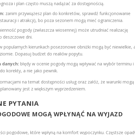
gnoza i plan często muszą nadążać za dostępnością.
m:
zanim przywiążesz plan do konkretów, sprawdź funkcjonowanie
stauracji i atrakcji), bo poza sezonem mogą mieć ograniczenia.
ienność pogody (zwłaszcza wiosennej) może utrudniać realizację
ub deszczowe dni.
w popularnych kierunkach posezonowe obniżki mogą być niewielkie, 
iomie. Dopasuj budżet do realiów popytu.
h danych:
błędy w ocenie pogody mogą wpływać na wybór terminu i
do korekty, a nie jako pewnik.
informacjami na temat dostępności usług oraz załóż, że warunki mogą
 planowany jest z większym wyprzedzeniem.
NE PYTANIA
 POGODOWE MOGĄ WPŁYNĄĆ NA WYJAZD
ci pogodowe, które wpłyną na komfort wypoczynku. Częstsze opad