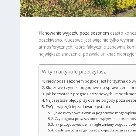
Planowanie wyjazdu poza sezonem
często kończy
oczekiwano. Kluczowe jest więc nie tylko wybran
atmosferycznych, które faktycznie zapewnią ko
największe znaczenie, pozwala uniknąć nieprzyje
W tym artykule przeczytasz
Kiedy poza sezonem pogoda jest korzystna do w
Kluczowe czynniki pogodowe do sprawdzenia pr
Jak korzystać z prognoz sezonowych i modeli me
Najczęstsze błędy przy ocenie pogody poza sezon
FAQ – najczęściej zadawane pytania
Jakie nietypowe zjawiska pogodowe mogą wpłyn
Czy pogoda poza sezonem wpływa na dostępność 
Jak przygotować się na nagłe zmiany pogody po
Kiedy warto zrezygnować z wyjazdu poza sezone