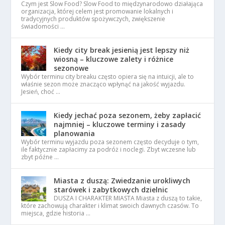
Czym jest Slow Food? Slow Food to międzynarodowo działająca
organizacja, której celem jest promowanie lokalnych i
tradycyjnych produktów spożywczych, zwiększenie
świadomości …
Kiedy city break jesienią jest lepszy niż
wiosną – kluczowe zalety i różnice
sezonowe
Wybór terminu city breaku często opiera się na intuicji, ale to
właśnie sezon może znacząco wpłynąć na jakość wyjazdu.
Jesień, choć …
Kiedy jechać poza sezonem, żeby zapłacić
najmniej – kluczowe terminy i zasady
planowania
Wybór terminu wyjazdu poza sezonem często decyduje o tym,
ile faktycznie zapłacimy za podróż i noclegi. Zbyt wczesne lub
zbyt późne …
Miasta z duszą: Zwiedzanie urokliwych
starówek i zabytkowych dzielnic
DUSZA I CHARAKTER MIASTA Miasta z duszą to takie,
które zachowują charakter i klimat swoich dawnych czasów. To
miejsca, gdzie historia …