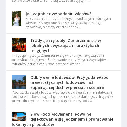
sprawia, że świat zmienia się w zastraszającym …
Jak zapobiec wypadaniu włosów?
Kto z nas nie marzy o pięknych, zadbanych i lśniących
włosach? Mogą one stać się wizytówką każdego
człowieka, niestety często jednak …
Tradycje i rytuały: Zanurzenie się w
lokalnych zwyczajach i praktykach
religijnych
Tradycje i rytuały: Zanurzenie się w lokalnych zwyczajach i
praktykach religijnych Zachowanie tradycyjnych zwyczajów i
rytuałów jest dla wielu społeczności ważne …
Odkrywanie lodowców: Przygoda wśród
majestatycznych lodowców i ich
zapierającej dech w piersiach scenerii
Podróż do świata lodów: wyprawy odkrywające majestatyczne
lodowce Lodowce są jednymi z najspektakularniejszych zjawisk
przyrodniczych na Ziemi. Ich potężne masy lodu …
Slow Food Movement: Powolne
delektowanie się jedzeniem i promowanie
lokalnych produktów