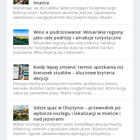
miasta
Wybierając się do Lublina, łatwo przegapić bogactwo jego
historycznych i kulturalnych skarbów, jeśli nie zaplanujemy
zwiedzania z uwzględnieniem kluczowych miejsc. Miasto, …
Wino a podróżowanie: Winiarskie regiony
jako cele podróży i atrakcje turystyczne
Winiarskie regiony jako cele podróży i atrakcje
turystyczne Turystyka winiarska stała się ostatnio bardzo
popularna. Wino kojarzy się z luksusem i …
Kiedy lepiej zmienić termin spotkania niż
kierunek studiów – kluczowe kryteria
decyzji
Decyzja między przesunięciem terminu spotkania a zmianą
kierunku studiów często wynika z nagłych wydarzeń, które mogą
zaburzyć pierwotne plany. Warto rozpoznać, …
Gdzie spać w Olsztynie – przewodnik po
wyborze noclegu i lokalizacji w mieście i
nad jeziorami
Wybór noclegu w Olsztynie często komplikuje decyzja między
bliskością centrum a spokojem okolic jezior. Różnorodność
dzielnic i typów zakwaterowania wymaga przemyślenia, …