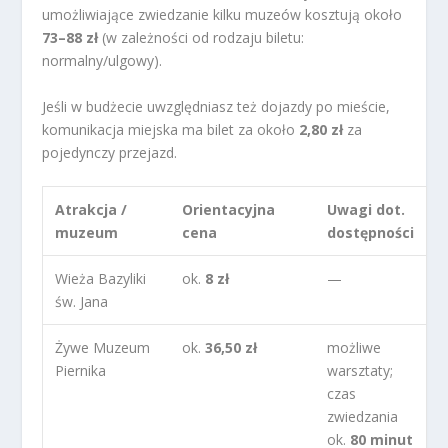
umożliwiające zwiedzanie kilku muzeów kosztują około
73–88 zł
(w zależności od rodzaju biletu:
normalny/ulgowy).
Jeśli w budżecie uwzględniasz też dojazdy po mieście,
komunikacja miejska ma bilet za około
2,80 zł
za
pojedynczy przejazd.
Atrakcja /
Orientacyjna
Uwagi dot.
muzeum
cena
dostępności
Wieża Bazyliki
ok.
8 zł
—
św. Jana
Żywe Muzeum
ok.
36,50 zł
możliwe
Piernika
warsztaty;
czas
zwiedzania
ok.
80 minut