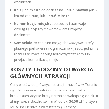
dzielnicach.
Kolej:
do miasta dojedziesz na
Toruń Główny
(ok. 2
km od centrum) lub
Toruń Miasto
.
Komunikacja miejska:
autobusy i tramwaje
obsługują dojazdy z dworców oraz między
dzielnicami.
Samochód:
w centrum mogą obowiązywać strefy
płatnego parkowania i ograniczenia wjazdu; jednym z
rozwiązań bywa parking hotelowy/strzeżony lub
przejazd komunikacją miejską.
KOSZTY I GODZINY OTWARCIA
GŁÓWNYCH ATRAKCJI
Ceny biletów do głównych atrakcji i muzeów w Toruniu
są zróżnicowane i zależą od miejsca oraz rodzaju
biletu. Orientacyjnie bilety normalne wahają się od ok.
8
zł
(np. wieża Bazyliki św. Jana) do ok.
36,50 zł
(np. Żywe
Muzeum Piernika z warsztatami). Karnety