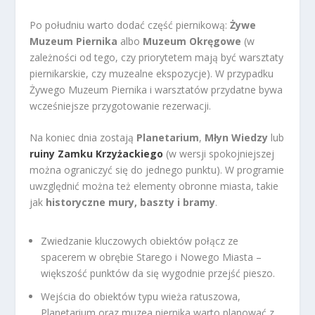
Po południu warto dodać część piernikową:
Żywe
Muzeum Piernika
albo
Muzeum Okręgowe
(w
zależności od tego, czy priorytetem mają być warsztaty
piernikarskie, czy muzealne ekspozycje). W przypadku
Żywego Muzeum Piernika i warsztatów przydatne bywa
wcześniejsze przygotowanie rezerwacji.
Na koniec dnia zostają
Planetarium
,
Młyn Wiedzy
lub
ruiny Zamku Krzyżackiego
(w wersji spokojniejszej
można ograniczyć się do jednego punktu). W programie
uwzględnić można też elementy obronne miasta, takie
jak
historyczne mury, baszty i bramy
.
Zwiedzanie kluczowych obiektów połącz ze
spacerem w obrębie Starego i Nowego Miasta –
większość punktów da się wygodnie przejść pieszo.
Wejścia do obiektów typu wieża ratuszowa,
Planetarium oraz muzea piernika warto planować z