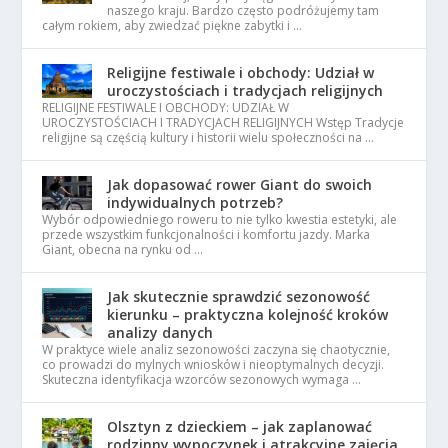
naszego kraju. Bardzo często podróżujemy tam
całym rokiem, aby zwiedzać piękne zabytki i …
Religijne festiwale i obchody: Udział w
uroczystościach i tradycjach religijnych
RELIGIJNE FESTIWALE I OBCHODY: UDZIAŁ W
UROCZYSTOŚCIACH I TRADYCJACH RELIGIJNYCH Wstęp Tradycje
religijne są częścią kultury i historii wielu społeczności na …
Jak dopasować rower Giant do swoich
indywidualnych potrzeb?
Wybór odpowiedniego roweru to nie tylko kwestia estetyki, ale
przede wszystkim funkcjonalności i komfortu jazdy. Marka
Giant, obecna na rynku od …
Jak skutecznie sprawdzić sezonowość
kierunku – praktyczna kolejność kroków
analizy danych
W praktyce wiele analiz sezonowości zaczyna się chaotycznie,
co prowadzi do mylnych wniosków i nieoptymalnych decyzji.
Skuteczna identyfikacja wzorców sezonowych wymaga …
Olsztyn z dzieckiem – jak zaplanować
rodzinny wypoczynek i atrakcyjne zajęcia