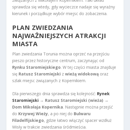
związanych z Mikołajem Kopernikiem. Taki układ
sprawdza się wtedy, gdy wycieczce nadaje się wyraźny
kierunek i porządkuje wybór miejsc do zobaczenia.
PLAN ZWIEDZANIA
NAJWAŻNIEJSZYCH ATRAKCJI
MIASTA
Plan zwiedzania Torunia można oprzeć na przejściu
pieszo przez historyczne centrum, zaczynając od
Rynku Staromiejskiego
. W tej części miasta znajduje
się
Ratusz Staromiejski
z
wieżą widokową
oraz
szlak miejsc związanych z Kopernikiem.
Dla pierwszego dnia sprawdza się kolejność:
Rynek
Staromiejski
→
Ratusz Staromiejski (wieża)
→
Dom Mikołaja Kopernika
. Następnie można przejść
do
Krzywej Wieży
, a po niej do
Bulwaru
Filadelfijskiego
, gdzie łatwo włączyć spacer wzdłuż
Wisły w trakcie zwiedzania śródmieścia.