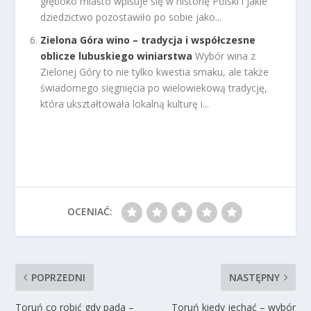
głęboko miasto wpisuje się w historię Polski i jakie
dziedzictwo pozostawiło po sobie jako...
Zielona Góra wino – tradycja i współczesne
oblicze lubuskiego winiarstwa
Wybór wina z
Zielonej Góry to nie tylko kwestia smaku, ale także
świadomego sięgnięcia po wielowiekową tradycję,
która ukształtowała lokalną kulturę i...
OCENIAĆ:
POPRZEDNI
NASTĘPNY
Toruń co robić gdy pada –
Toruń kiedy jechać – wybór